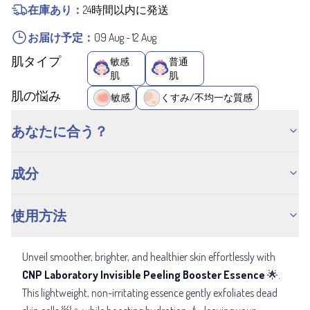
在庫あり：
24時間以内に発送
お届け予定：
09 Aug
-
12 Aug
肌タイプ
敏感
普通
肌
肌
肌の悩み
敏感
くすみ/不均一な質感
あなたに合う？
成分
使用方法
Unveil smoother, brighter, and healthier skin effortlessly with
CNP Laboratory Invisible Peeling Booster Essence
🌟.
This lightweight, non-irritating essence gently exfoliates dead