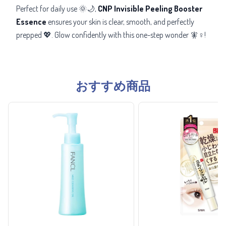
Perfect for daily use 🌞🌙,
CNP Invisible Peeling Booster
Essence
ensures your skin is clear, smooth, and perfectly
prepped 💖. Glow confidently with this
one-step wonder
🧚♀️!
おすすめ商品