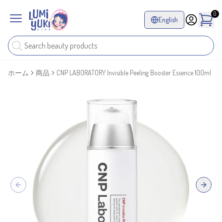
0
English
ホーム
商品
CNP LABORATORY Invisible Peeling Booster Essence 100ml
Previous slide
Next sl