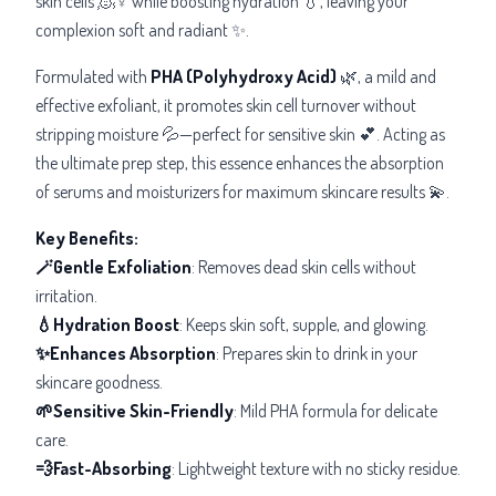
skin cells 🧖♀️ while boosting hydration 💧, leaving your
complexion soft and radiant ✨.
Formulated with
PHA (Polyhydroxy Acid)
🌿, a mild and
effective exfoliant, it promotes skin cell turnover without
stripping moisture 💦—perfect for sensitive skin 💕. Acting as
the
ultimate prep step
, this essence enhances the absorption
of serums and moisturizers for maximum skincare results 💫.
Key Benefits:
🪄Gentle Exfoliation
: Removes dead skin cells without
irritation.
💧Hydration Boost
: Keeps skin soft, supple, and glowing.
✨Enhances Absorption
: Prepares skin to drink in your
skincare goodness.
🌱Sensitive Skin-Friendly
: Mild PHA formula for delicate
care.
💨Fast-Absorbing
: Lightweight texture with no sticky residue.