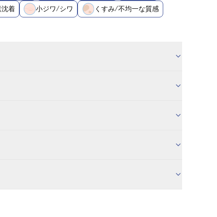
素沈着
小ジワ/シワ
くすみ/不均一な質感