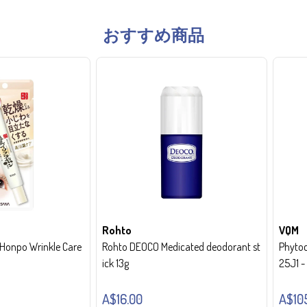
おすすめ商品
Rohto
VQM
onpo Wrinkle Care
Rohto DEOCO Medicated deodorant st
Phytoc
ick 13g
25J1 
A$16.00
A$10