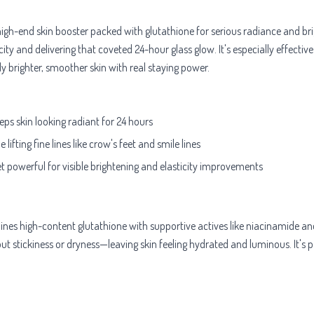
h-end skin booster packed with glutathione for serious radiance and bri
ity and delivering that coveted 24-hour glass glow. It's especially effect
 brighter, smoother skin with real staying power.
ps skin looking radiant for 24 hours
ifting fine lines like crow's feet and smile lines
et powerful for visible brightening and elasticity improvements
s high-content glutathione with supportive actives like niacinamide and 
 stickiness or dryness—leaving skin feeling hydrated and luminous. It's pat