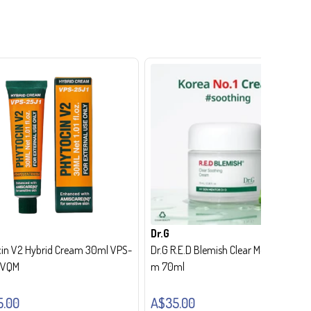
Dr.G
in V2 Hybrid Cream 30ml VPS-
Dr.G R.E.D Blemish Clear Moisture Crea
- VQM
m 70ml
5.00
A$35.00