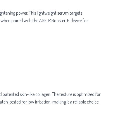
ghtening power. This lightweight serum targets
ive when paired with the AGE-R Booster-H device for
patented skin-like collagen. The texture is optimized for
ch-tested for low irritation, making it a reliable choice