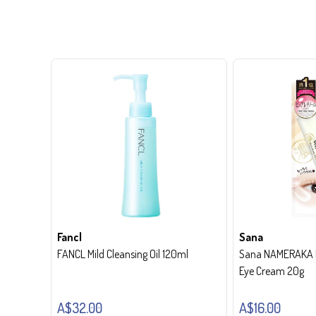
Fancl
Sana
FANCL Mild Cleansing Oil 120ml
Sana NAMERAKA H
Eye Cream 20g
A$32.00
A$16.00