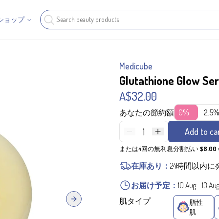
ショップ
Medicube
Glutathione Glow S
A$32.00
あなたの節約額
0%
2.5
1
Add to ca
または4回の無利息分割払い
$8.00
在庫あり：
24時間以内に
お届け予定：
10 Aug
-
13 Au
肌タイプ
脂性
Next slide
肌