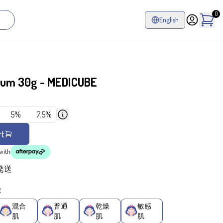
0
English
erum 30g - MEDICUBE
%
5%
7.5%
rt
with
発送
g
混合
普通
乾燥
敏感
肌
肌
肌
肌