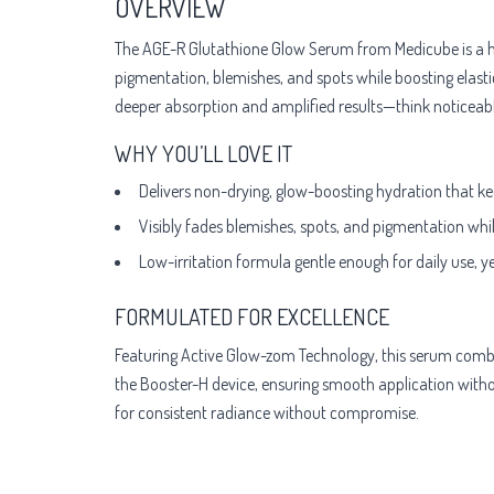
OVERVIEW
The AGE-R Glutathione Glow Serum from Medicube is a hig
pigmentation, blemishes, and spots while boosting elastic
deeper absorption and amplified results—think noticeably
WHY YOU’LL LOVE IT
Delivers non-drying, glow-boosting hydration that kee
Visibly fades blemishes, spots, and pigmentation while l
Low-irritation formula gentle enough for daily use, y
FORMULATED FOR EXCELLENCE
Featuring Active Glow-zom Technology, this serum combine
the Booster-H device, ensuring smooth application without
for consistent radiance without compromise.