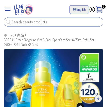
0
English
ホーム
商品
GOODAL Green Tangerine Vita C Dark Spot Care Serum 70ml Refill Set
(+50ml Refill Pack +2 Pads)
Previous slide
Next sl