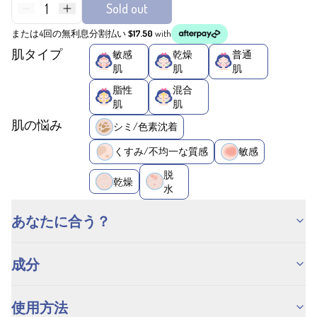
1
Sold out
または4回の無利息分割払い
$17.50
with
肌タイプ
敏感
乾燥
普通
肌
肌
肌
脂性
混合
肌
肌
肌の悩み
シミ/色素沈着
くすみ/不均一な質感
敏感
脱
乾燥
水
あなたに合う？
成分
使用方法