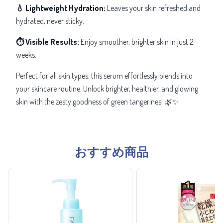
💧 Lightweight Hydration:
Leaves your skin refreshed and
hydrated, never sticky.
⏱ Visible Results:
Enjoy smoother, brighter skin in just 2
weeks.
Perfect for all skin types, this serum effortlessly blends into
your skincare routine. Unlock brighter, healthier, and glowing
skin with the zesty goodness of green tangerines! 🌿✨
おすすめ商品