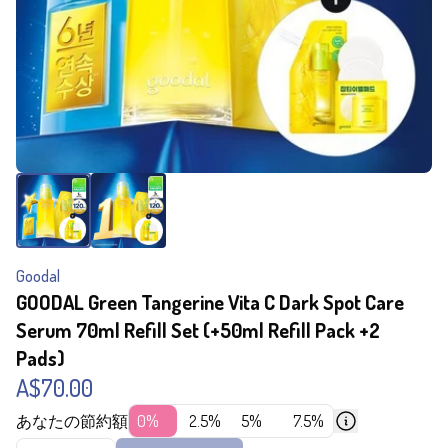
Goodal
GOODAL Green Tangerine Vita C Dark Spot Care
Serum 70ml Refill Set (+50ml Refill Pack +2
Pads)
A$70.00
あなたの節約額
0%
2.5%
5%
7.5%