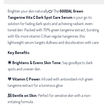
Brighten your skin naturally
🍊
! The
GOODAL Green
Tangerine Vita C Dark Spot Care Serum
is your go-to
solution for fading dark spots and achieving radiant, even-
toned skin. Packed with 70% green tangerine extract, bursting
with 10x more vitamin C than regular tangerines, this
lightweight serum targets dullness and discoloration with care.
Key Benefits:
🌟 Brightens & Evens Skin Tone:
Say goodbye to dark
spots and uneven skin.
💛 Vitamin C Power:
Infused with antioxidant-rich green
tangerine extract for a luminous glow.
🧖 Gentle on Skin:
Perfect for sensitive skin with a non-
irritating formula.