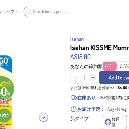
ショップ
Isehan
Isehan KISSME Momm
A$18.00
あなたの節約額
0%
2.5
1
Add to ca
または4回の無利息分割払い
$4.50
在庫あり：
24時間以内に
お届け予定：
11 Aug
-
14 Aug
肌タイプ
普通
Next slide
肌