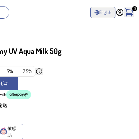
0
English
y UV Aqua Milk 50g
%
5%
7.5%
rt
with
発送
敏感
肌