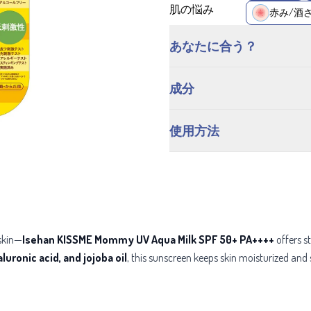
肌の悩み
赤み/酒
あなたに合う？
成分
使用方法
 skin—
Isehan KISSME Mommy UV Aqua Milk SPF 50+ PA++++
offers s
luronic acid, and jojoba oil
, this sunscreen keeps skin moisturized and s