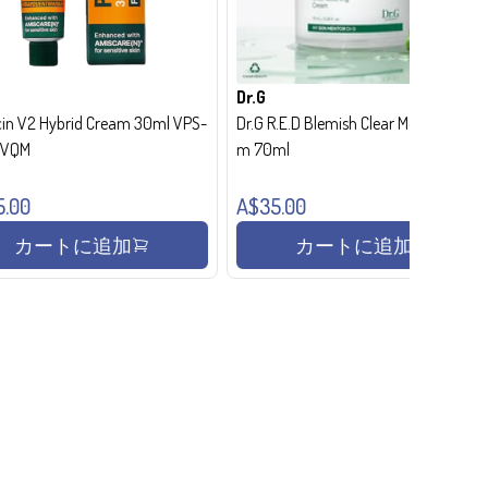
Dr.G
in V2 Hybrid Cream 30ml VPS-
Dr.G R.E.D Blemish Clear Moisture Crea
- VQM
m 70ml
5.00
A$35.00
カートに追加
カートに追加