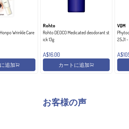
Rohto
VQM
onpo Wrinkle Care
Rohto DEOCO Medicated deodorant st
Phytoc
ick 13g
25J1 
A$16.00
A$10
に追加
カートに追加
お客様の声