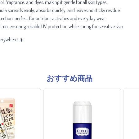
, fragrance, and dyes, making it gentle for all skin types.
a spreads easily, absorbs quickly, and leaves no sticky residue.
tection, perfect for outdoor activities and everyday wear.
en, ensuring reliable UV protection while caring for sensitive skin.
verywhere! ☀️
おすすめ商品