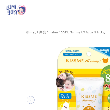
ホーム
商品
Isehan KISSME Mommy UV Aqua Milk 50g
Previous slide