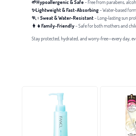
🌱Hypoallergenic & Safe
– Free from parabens, alcohol
✨Lightweight & Fast-Absorbing
– Water-based formul
🏃♀️Sweat & Water-Resistant
– Long-lasting sun pro
👩👧Family-Friendly
– Safe for both mothers and childr
Stay protected, hydrated, and worry-free—every day, e