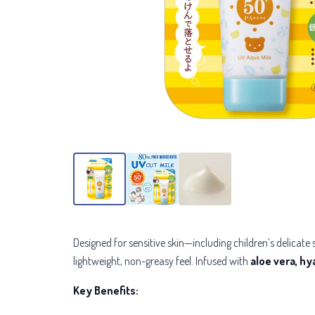
Designed for sensitive skin—including children’s delicate
lightweight, non-greasy feel. Infused with
aloe vera, hya
Key Benefits: