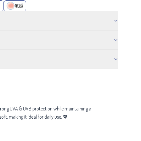
さ
敏感
trong UVA & UVB protection while maintaining a
oft, making it ideal for daily use. 💖