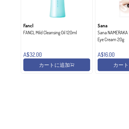
Fancl
Sana
FANCL Mild Cleansing Oil 120ml
Sana NAMERAKA H
Eye Cream 20g
A$32.00
A$16.00
カートに追加
カート