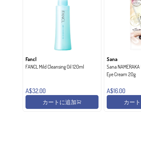
Fancl
Sana
FANCL Mild Cleansing Oil 120ml
Sana NAMERAKA H
Eye Cream 20g
A$32.00
A$16.00
カートに追加
カート