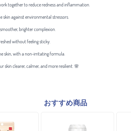
ork together to reduce redness and inflammation.
e skin against environmental stressors.
 smoother, brighter complexion.
eshed without feeling sticky.
e skin, with a non-irritating formula.
ur skin clearer, calmer, and more resilient. 🌸
おすすめ商品