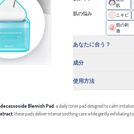
肌
肌の悩み
ニキビ
肌の刺
激
あなたに合う？
成分
使用方法
decassoside Blemish Pad
, a daily toner pad designed to calm irritati
extract
, these pads deliver intense soothing care while gently exfoliating t