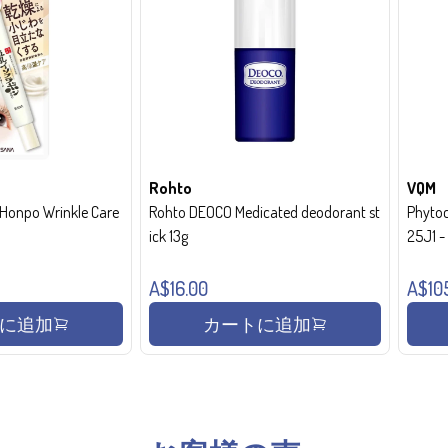
Rohto
VQM
onpo Wrinkle Care
Rohto DEOCO Medicated deodorant st
Phytoc
ick 13g
25J1 
A$16.00
A$10
に追加
カートに追加