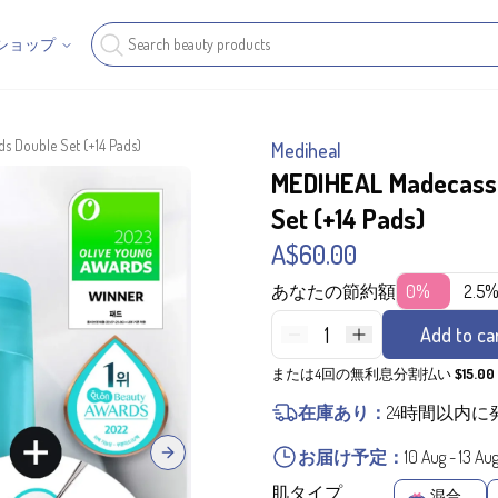
ショップ
s Double Set (+14 Pads)
Mediheal
MEDIHEAL Madecasso
Set (+14 Pads)
A$60.00
あなたの節約額
0%
2.5
1
Add to ca
または4回の無利息分割払い
$15.00
在庫あり：
24時間以内に
お届け予定：
10 Aug
-
13 Au
Next slide
肌タイプ
混合