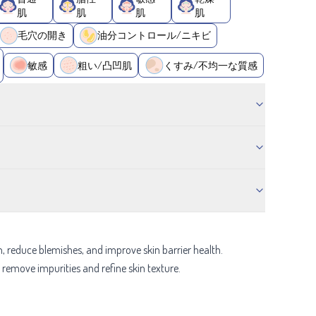
肌
肌
肌
肌
毛穴の開き
油分コントロール/ニキビ
敏感
粗い/凸凹肌
くすみ/不均一な質感
on, reduce blemishes, and improve skin barrier health.
o remove impurities and refine skin texture.