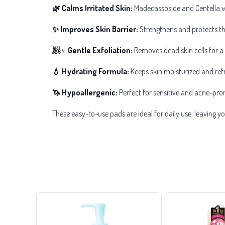
🌿 Calms Irritated Skin:
Madecassoside and Centella w
✨ Improves Skin Barrier:
Strengthens and protects th
🧖♀️ Gentle Exfoliation:
Removes dead skin cells for a
💧 Hydrating Formula:
Keeps skin moisturized and refr
🦄 Hypoallergenic:
Perfect for sensitive and acne-pron
These easy-to-use pads are ideal for daily use, leaving yo