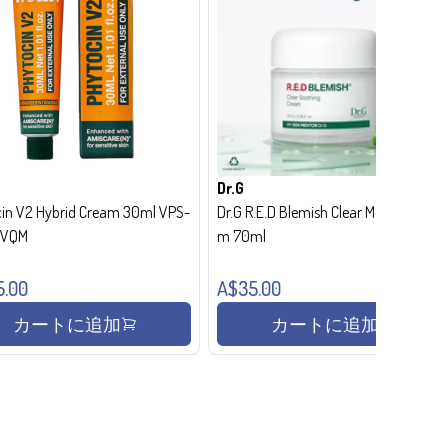
Dr.G
in V2 Hybrid Cream 30ml VPS-
Dr.G R.E.D Blemish Clear Moisture Crea
- VQM
m 70ml
5.00
A$35.00
カートに追加
カートに追加