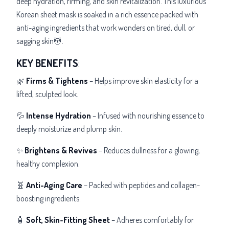
deep hydration, firming, and skin revitalization. This luxurious
Korean sheet mask is soaked in a rich essence packed with
anti-aging ingredients that work wonders on tired, dull, or
sagging skin💆.
KEY BENEFITS
:
🌿
Firms & Tightens
– Helps improve skin elasticity for a
lifted, sculpted look.
💦
Intense Hydration
– Infused with nourishing essence to
deeply moisturize and plump skin.
✨
Brightens & Revives
– Reduces dullness for a glowing,
healthy complexion.
🧬
Anti-Aging Care
– Packed with peptides and collagen-
boosting ingredients.
🧴
Soft, Skin-Fitting Sheet
– Adheres comfortably for