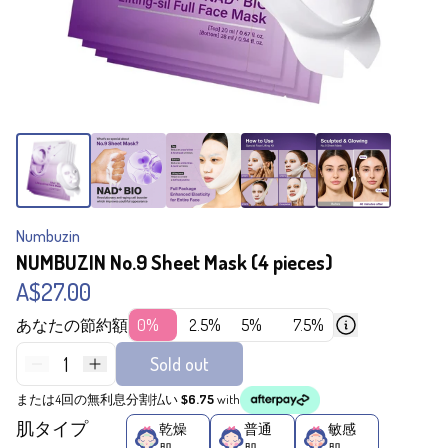
Numbuzin
NUMBUZIN No.9 Sheet Mask (4 pieces)
A$27.00
あなたの節約額
0%
2.5%
5%
7.5%
1
Sold out
または4回の無利息分割払い
$6.75
with
肌タイプ
乾燥
普通
敏感