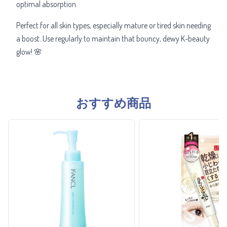
optimal absorption.
Perfect for all skin types, especially mature or tired skin needing
a boost. Use regularly to maintain that bouncy, dewy K-beauty
glow! 🌸
おすすめ商品