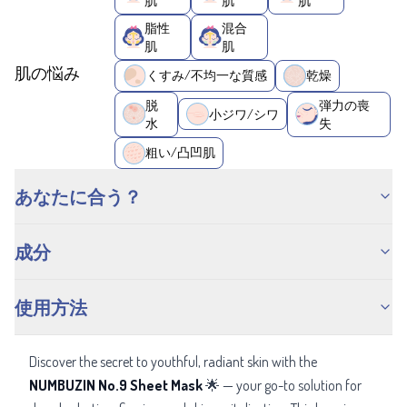
肌
肌
肌
脂性
混合
肌
肌
肌の悩み
くすみ/不均一な質感
乾燥
脱
弾力の喪
小ジワ/シワ
水
失
粗い/凸凹肌
あなたに合う？
成分
使用方法
Discover the secret to youthful, radiant skin with the
NUMBUZIN No.9 Sheet Mask
🌟 — your go-to solution for