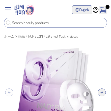
0
English
ホーム
商品
NUMBUZIN No.9 Sheet Mask (4 pieces)
Previous slide
Next sl