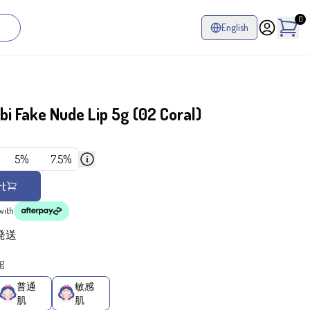
0
English
i Fake Nude Lip 5g (02 Coral)
%
5%
7.5%
rt
with
発送
ug
普通
敏感
肌
肌