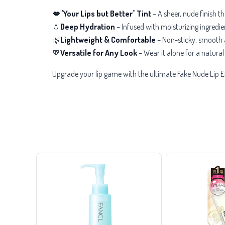
💋"Your Lips but Better" Tint
– A sheer, nude finish t
💧
Deep Hydration
– Infused with moisturizing ingredien
🌿
Lightweight & Comfortable
– Non-sticky, smooth a
💖
Versatile for Any Look
– Wear it alone for a natural 
Upgrade your lip game with the ultimate Fake Nude Lip Ef