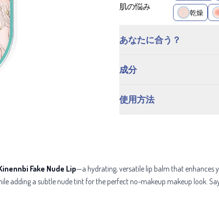
肌の悩み
乾燥
あなたに合う？
成分
使用方法
inennbi Fake Nude Lip
—a hydrating, versatile lip balm that enhances y
while adding a subtle nude tint for the perfect no-makeup makeup look. Say