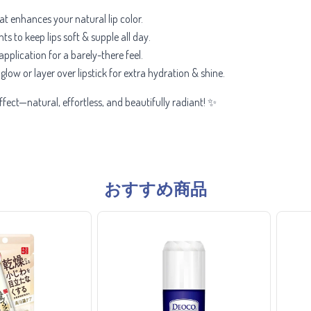
hat enhances your natural lip color.
ts to keep lips soft & supple all day.
pplication for a barely-there feel.
glow or layer over lipstick for extra hydration & shine.
fect—natural, effortless, and beautifully radiant! ✨
おすすめ商品