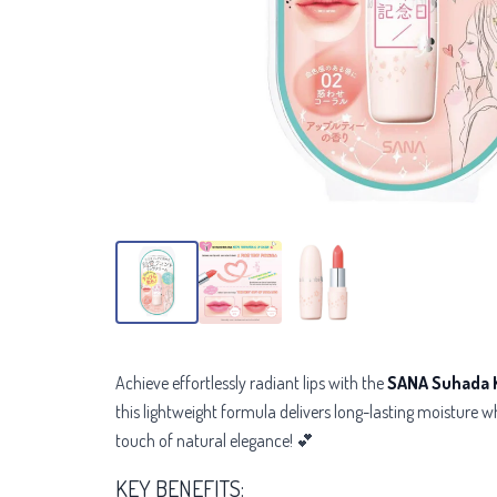
Achieve effortlessly radiant lips with the
SANA Suhada K
this lightweight formula delivers long-lasting moisture 
touch of natural elegance! 💕
KEY BENEFITS: