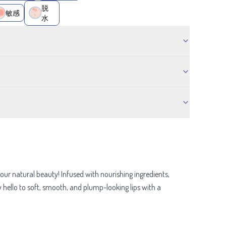
脱
敏感
水
our natural beauty! Infused with nourishing ingredients,
 hello to soft, smooth, and plump-looking lips with a