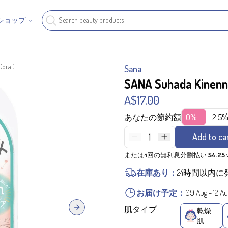
ショップ
Coral)
Sana
SANA Suhada Kinennb
A$17.00
あなたの節約額
0%
2.5
1
Add to ca
または4回の無利息分割払い
$4.25
在庫あり：
24時間以内に
お届け予定：
09 Aug
-
12 A
肌タイプ
乾燥
Next slide
肌