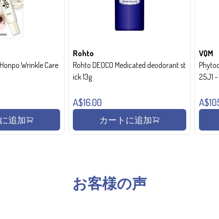
Rohto
VQM
onpo Wrinkle Care
Rohto DEOCO Medicated deodorant st
Phytoc
ick 13g
25J1 
A$16.00
A$10
に追加
カートに追加
お客様の声