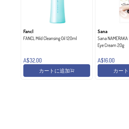
Fancl
Sana
FANCL Mild Cleansing Oil 120ml
Sana NAMERAKA H
Eye Cream 20g
A$32.00
A$16.00
カートに追加
カート