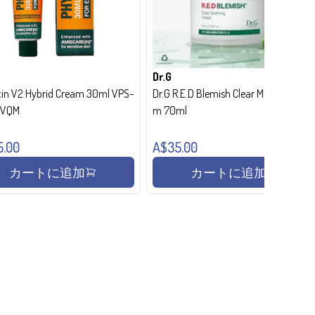
Dr.G
in V2 Hybrid Cream 30ml VPS-
Dr.G R.E.D Blemish Clear Moisture Crea
- VQM
m 70ml
5.00
A$35.00
カートに追加
カートに追加