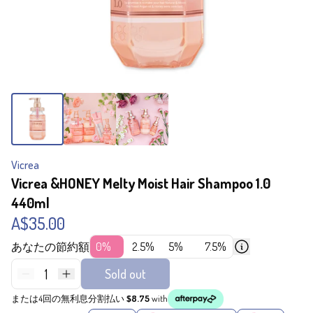
Vicrea
Vicrea &HONEY Melty Moist Hair Shampoo 1.0
440ml
A$35.00
あなたの節約額
0%
2.5%
5%
7.5%
1
Sold out
または4回の無利息分割払い
$8.75
with