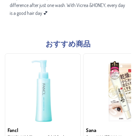
difference after just one wash. With Vicrea &HONEY, every day
is a good hair day 💕
おすすめ商品
Fancl
Sana