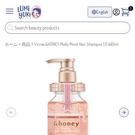
0
English
ホーム
商品
Vicrea &HONEY Melty Moist Hair Shampoo 1.0 440ml
Previous slide
Next sl