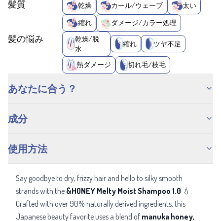
髪質
乾燥
カール/ウェーブ
太い
縮れ
ダメージ/カラー処理
髪の悩み
乾燥/脱
縮れ
ツヤ不足
水
熱ダメージ
切れ毛/枝毛
あなたに合う？
成分
使用方法
Say goodbye to dry, frizzy hair and hello to silky smooth
strands with the
&HONEY Melty Moist Shampoo 1.0
💧.
Crafted with over 90% naturally derived ingredients, this
Japanese beauty favorite uses a blend of
manuka honey,