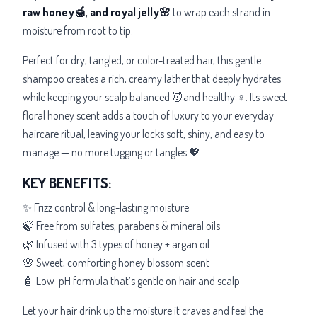
raw honey🍯, and royal jelly🌸
to wrap each strand in
moisture from root to tip.
Perfect for dry, tangled, or color-treated hair, this gentle
shampoo creates a rich, creamy lather that deeply hydrates
while keeping your scalp balanced 💆and healthy ♀️. Its sweet
floral honey scent adds a touch of luxury to your everyday
haircare ritual, leaving your locks soft, shiny, and easy to
manage — no more tugging or tangles 💖.
KEY BENEFITS:
✨ Frizz control & long-lasting moisture
🍃 Free from sulfates, parabens & mineral oils
🌿 Infused with 3 types of honey + argan oil
🌸 Sweet, comforting honey blossom scent
🧴 Low-pH formula that’s gentle on hair and scalp
Let your hair drink up the moisture it craves and feel the