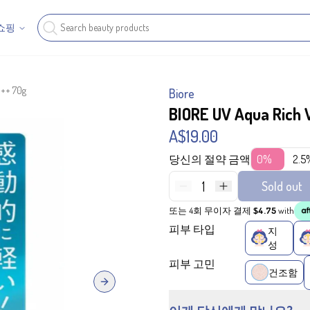
쇼핑
+++ 70g
Biore
BIORE UV Aqua Rich
A$19.00
당신의 절약 금액
0%
2.5
1
Sold out
또는 4회 무이자 결제
$4.75
with
피부 타입
지
성
피부 고민
건조함
Next slide