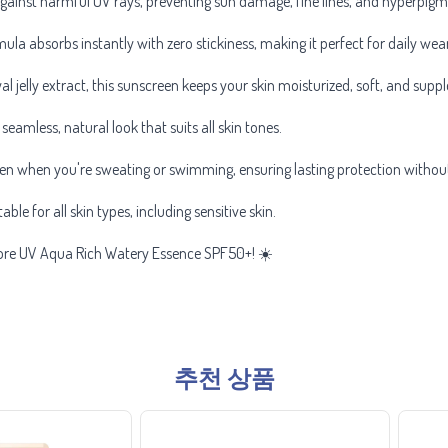
against harmful UV rays, preventing sun damage, fine lines, and hyperpigm
la absorbs instantly with zero stickiness, making it perfect for daily we
l jelly extract, this sunscreen keeps your skin moisturized, soft, and supple
eamless, natural look that suits all skin tones.
en when you're sweating or swimming, ensuring lasting protection without
ble for all skin types, including sensitive skin.
iore UV Aqua Rich Watery Essence SPF50+! ☀️
추천 상품