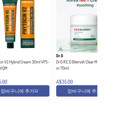
Dr.G
in V2 Hybrid Cream 30ml VPS-
Dr.G R.E.D Blemish Clear Moisture Crea
- VQM
m 70ml
5.00
A$35.00
장바구니에 추가
장바구니에 추가