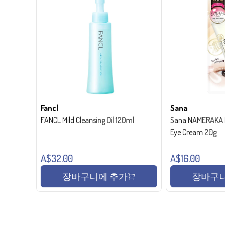
Fancl
Sana
FANCL Mild Cleansing Oil 120ml
Sana NAMERAKA H
Eye Cream 20g
A$32.00
A$16.00
장바구니에 추가
장바구니