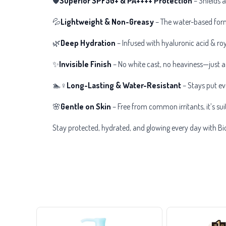
🛡️
Superior SPF50+ & PA++++ Protection
– Shields 
💦
Lightweight & Non-Greasy
– The water-based formu
🌿
Deep Hydration
– Infused with hyaluronic acid & roya
✨
Invisible Finish
– No white cast, no heaviness—just a s
🏊♀️
Long-Lasting & Water-Resistant
– Stays put ev
🌸
Gentle on Skin
– Free from common irritants, it’s suita
Stay protected, hydrated, and glowing every day with B