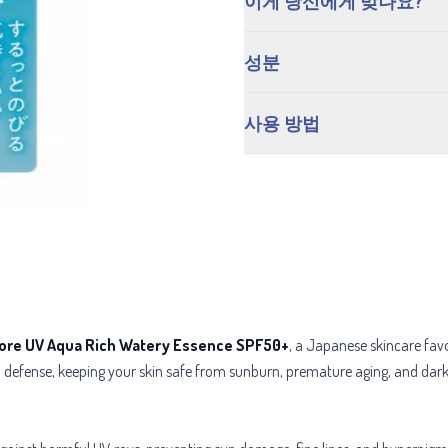
이게 당신에게 맞나요?
성분
사용 방법
iore UV Aqua Rich Watery Essence SPF50+
, a Japanese skincare fav
defense, keeping your skin safe from sunburn, premature aging, and dark s