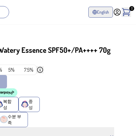
0
English
 Watery Essence SPF50+/PA++++ 70g
%
5%
7.5%
복합
중
성
성
수분 부
족