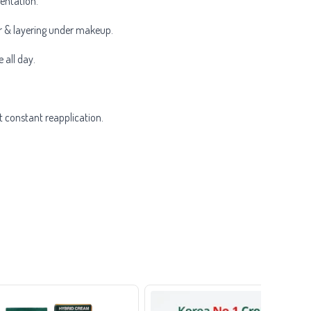
entation.
ar & layering under makeup.
 all day.
 constant reapplication.