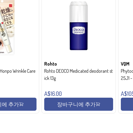
Rohto
VQM
onpo Wrinkle Care
Rohto DEOCO Medicated deodorant st
Phytoc
ick 13g
25J1 
A$16.00
A$10
에 추가
장바구니에 추가