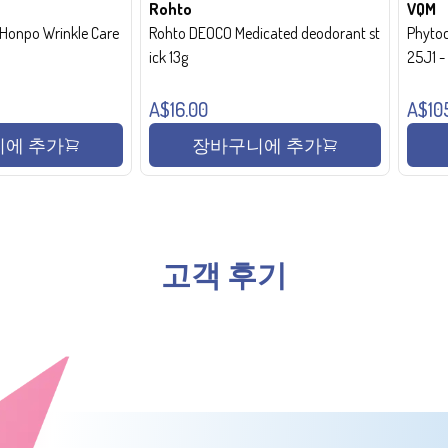
Rohto
VQM
onpo Wrinkle Care
Rohto DEOCO Medicated deodorant st
Phytoc
ick 13g
25J1 
A$16.00
A$10
에 추가
장바구니에 추가
고객 후기