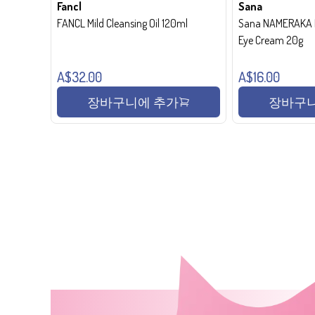
Fancl
Sana
FANCL Mild Cleansing Oil 120ml
Sana NAMERAKA H
Eye Cream 20g
A$32.00
A$16.00
장바구니에 추가
장바구니