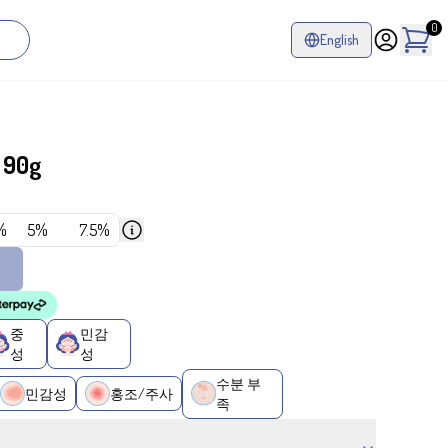
0
English
90g
%
5%
7.5%
중
민감
성
성
수분 부
민감성
홍조/주사
족