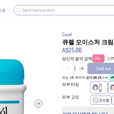
쇼핑
Curel
큐렐 모이스처 크림 
A$25.00
당신의 절약 금액
0%
2.5
1
Sold out
또는 4회 무이자 결제
$6.25
with
피부 타입
건
성
피부 고민
건조함
Next slide