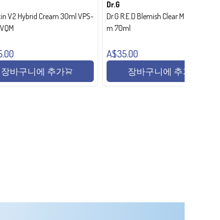
Dr.G
in V2 Hybrid Cream 30ml VPS-
Dr.G R.E.D Blemish Clear Moisture Crea
- VQM
m 70ml
5.00
A$35.00
장바구니에 추가
장바구니에 추가