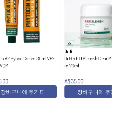
Dr.G
in V2 Hybrid Cream 30ml VPS-
Dr.G R.E.D Blemish Clear Moisture Crea
- VQM
m 70ml
5.00
A$35.00
장바구니에 추가
장바구니에 추가