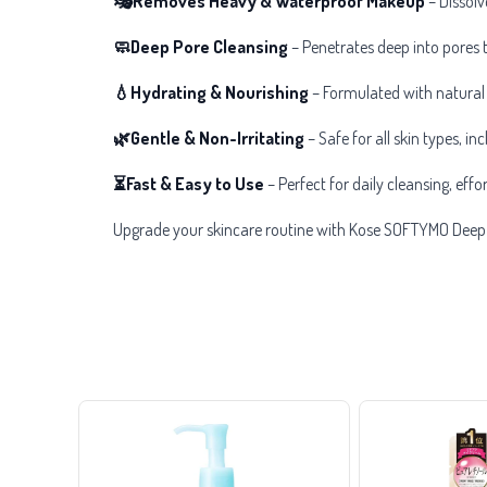
🎭Removes Heavy & Waterproof Makeup
– Dissolv
🧼Deep Pore Cleansing
– Penetrates deep into pores 
💧Hydrating & Nourishing
– Formulated with natural 
🌿Gentle & Non-Irritating
– Safe for all skin types, in
⏳Fast & Easy to Use
– Perfect for daily cleansing, ef
Upgrade your skincare routine with Kose SOFTYMO Deep 