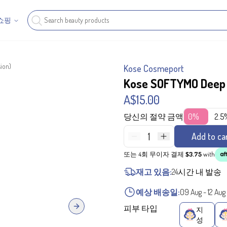
쇼핑
ion)
Kose Cosmeport
Kose SOFTYMO Deep c
A$15.00
당신의 절약 금액
0%
2.5
1
Add to ca
또는 4회 무이자 결제
$3.75
with
재고 있음:
24시간 내 발송
예상 배송일:
09 Aug
-
12 Aug
피부 타입
지
Next slide
성