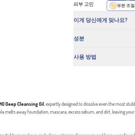
피부 고민
유분 조절
이게 당신에게 맞나요?
성분
사용 방법
O Deep Cleansing Oil
, expertly designed to dissolve even the most st
ormula melts away foundation, mascara, excess sebum, and dirt, leaving you