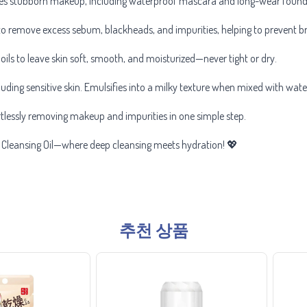
es stubborn makeup, including waterproof mascara and long-wear foundatio
to remove excess sebum, blackheads, and impurities, helping to prevent br
oils to leave skin soft, smooth, and moisturized—never tight or dry.
cluding sensitive skin. Emulsifies into a milky texture when mixed with water
fortlessly removing makeup and impurities in one simple step.
Cleansing Oil—where deep cleansing meets hydration! 💖
추천 상품