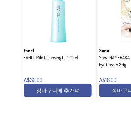
Fancl
Sana
FANCL Mild Cleansing Oil 120ml
Sana NAMERAKA H
Eye Cream 20g
A$32.00
A$16.00
장바구니에 추가
장바구니