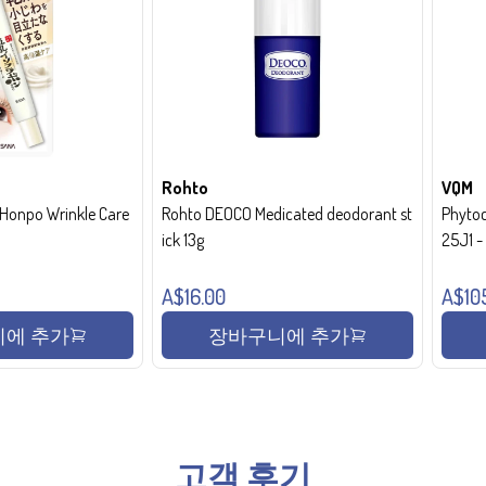
Rohto
VQM
onpo Wrinkle Care
Rohto DEOCO Medicated deodorant st
Phytoc
ick 13g
25J1 
A$16.00
A$10
에 추가
장바구니에 추가
고객 후기