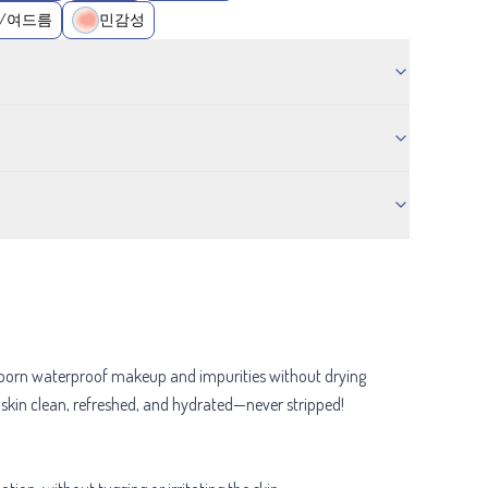
/여드름
민감성
ubborn waterproof makeup and impurities without drying
r skin clean, refreshed, and hydrated—never stripped!