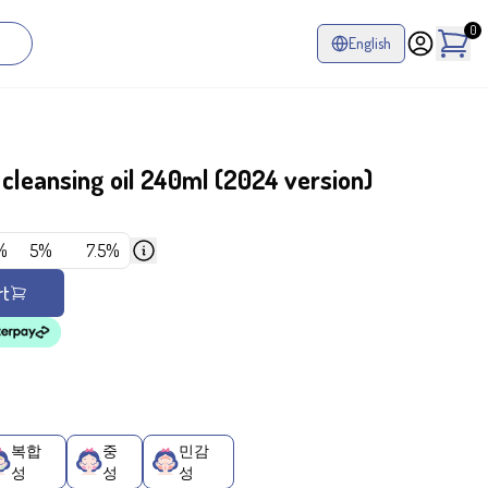
0
English
leansing oil 240ml (2024 version)
%
5%
7.5%
rt
복합
중
민감
성
성
성