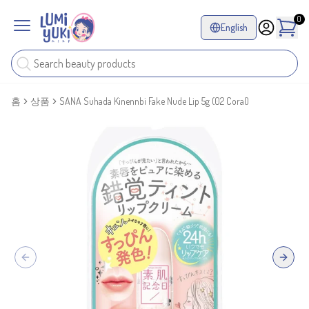
0
English
홈
상품
SANA Suhada Kinennbi Fake Nude Lip 5g (02 Coral)
Previous slide
Next sl