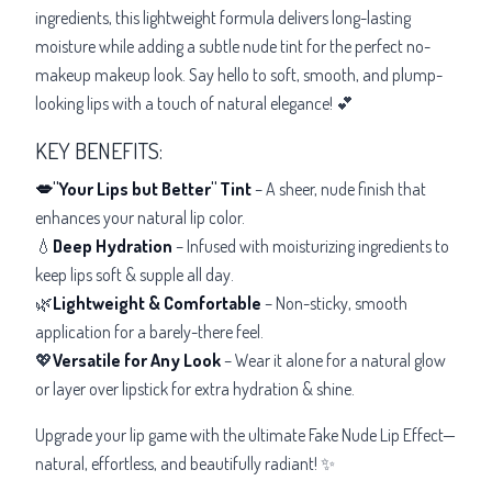
ingredients, this lightweight formula delivers long-lasting
moisture while adding a subtle nude tint for the perfect no-
makeup makeup look. Say hello to soft, smooth, and plump-
looking lips with a touch of natural elegance! 💕
KEY BENEFITS:
💋"Your Lips but Better" Tint
– A sheer, nude finish that
enhances your natural lip color.
💧
Deep Hydration
– Infused with moisturizing ingredients to
keep lips soft & supple all day.
🌿
Lightweight & Comfortable
– Non-sticky, smooth
application for a barely-there feel.
💖
Versatile for Any Look
– Wear it alone for a natural glow
or layer over lipstick for extra hydration & shine.
Upgrade your lip game with the ultimate Fake Nude Lip Effect—
natural, effortless, and beautifully radiant! ✨