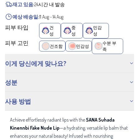
재고 있음:
24시간 내 발송
예상 배송일:
11 Aug
-
14 Aug
피부 타입
건
중
민감
성
성
성
피부 고민
수분 부
건조함
민감성
족
이게 당신에게 맞나요?
성분
사용 방법
Achieve effortlessly radiant lips with the
SANA Suhada
Kinennbi Fake Nude Lip
—a hydrating, versatile lip balm that
enhances your natural beauty! Infused with nourishing