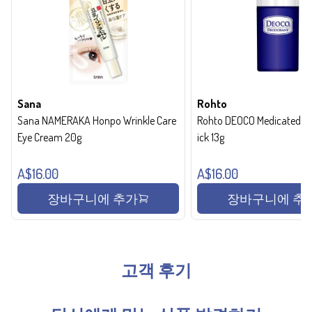
Sana
Rohto
Sana NAMERAKA Honpo Wrinkle Care
Rohto DEOCO Medicated de
Eye Cream 20g
ick 13g
A$16.00
A$16.00
장바구니에 추가
장바구니에 추
고객 후기