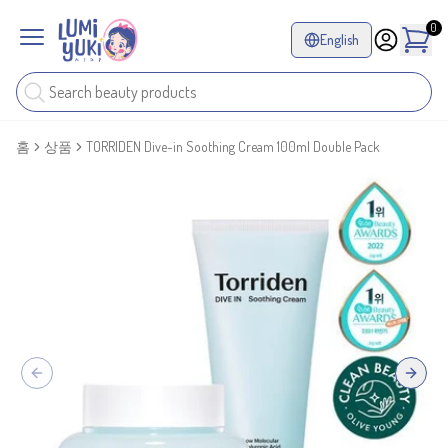
0
English
홈
상품
TORRIDEN Dive-in Soothing Cream 100ml Double Pack
Previous slide
Next sl