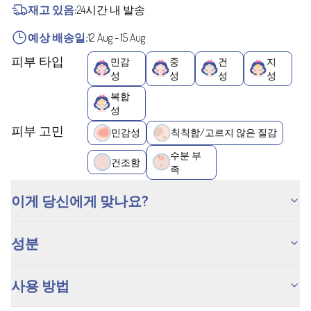
재고 있음:
24시간 내 발송
예상 배송일:
12 Aug
-
15 Aug
피부 타입
민감
중
건
지
성
성
성
성
복합
성
피부 고민
민감성
칙칙함/고르지 않은 질감
수분 부
건조함
족
이게 당신에게 맞나요?
성분
사용 방법