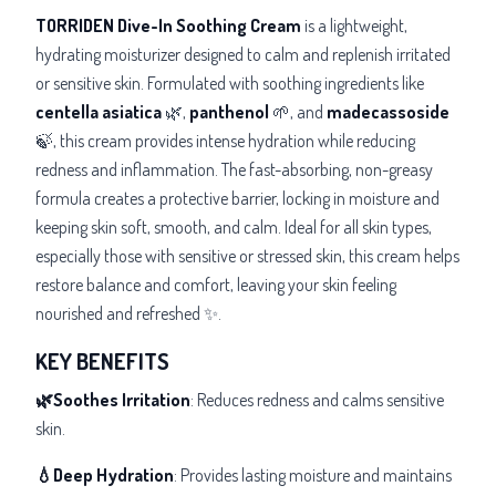
TORRIDEN Dive-In Soothing Cream
is a lightweight,
hydrating moisturizer designed to calm and replenish irritated
or sensitive skin. Formulated with soothing ingredients like
centella asiatica
🌿,
panthenol
🌱, and
madecassoside
🍃, this cream provides intense hydration while reducing
redness and inflammation. The fast-absorbing, non-greasy
formula creates a protective barrier, locking in moisture and
keeping skin soft, smooth, and calm. Ideal for all skin types,
especially those with sensitive or stressed skin, this cream helps
restore balance and comfort, leaving your skin feeling
nourished and refreshed ✨.
KEY BENEFITS
🌿Soothes Irritation
: Reduces redness and calms sensitive
skin.
💧Deep Hydration
: Provides lasting moisture and maintains