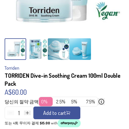
Torriden
TORRIDEN Dive-in Soothing Cream 100ml Double
Pack
A$60.00
당신의 절약 금액
0%
2.5%
5%
7.5%
1
Add to cart
또는 4회 무이자 결제
$15.00
with