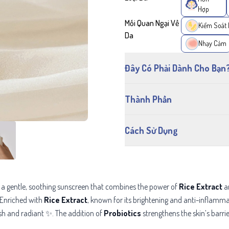
Hợp
Mối Quan Ngại Về
Kiểm Soát
Da
Nhạy Cảm
Đây Có Phải Dành Cho Bạn
Thành Phần
Cách Sử Dụng
 a gentle, soothing sunscreen that combines the power of
Rice Extract
a
 Enriched with
Rice Extract
, known for its brightening and anti-inflamma
sh and radiant ✨. The addition of
Probiotics
strengthens the skin’s barr