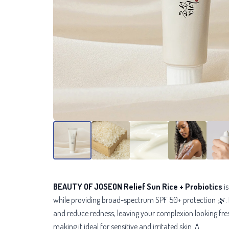
BEAUTY OF JOSEON Relief Sun Rice + Probiotics
is
while providing broad-spectrum SPF 50+ protection 🌿.
and reduce redness, leaving your complexion looking fre
making it ideal for sensitive and irritated skin 💧.