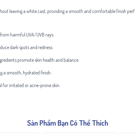
thout leaving a white cast, providing a smooth and comfortable finish per
in from harmful UVA/UVB rays.
reduce dark spots and redness.
ngredients promote skin health and balance.
ng a smooth, hydrated finish.
l for irritated or acne-prone skin.
Sản Phẩm Bạn Có Thể Thích