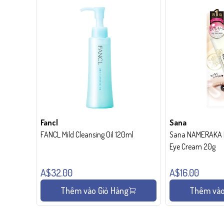
Fancl
Sana
FANCL Mild Cleansing Oil 120ml
Sana NAMERAKA H
Eye Cream 20g
A$32.00
A$16.00
Thêm vào Giỏ Hàng
Thêm vào