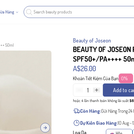
Cửa Hàng
Beauty of Joseon
+++ 50ml
BEAUTY OF JOSEON Rel
SPF50+/PA++++ 50
A$26.00
Khoản Tiết Kiệm Của Bạn
0%
1
Add to ca
hoặc 4 lần thanh toán không lãi suất
$6
Còn Hàng:
Gửi Hàng Trong 24 
Dự Kiến Giao Hàng:
10 Aug
-
Next slide
Loại Da
Hỗn