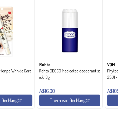
Rohto
VQM
onpo Wrinkle Care
Rohto DEOCO Medicated deodorant st
Phytoc
ick 13g
25J1 
A$16.00
A$10
 Giỏ Hàng
Thêm vào Giỏ Hàng