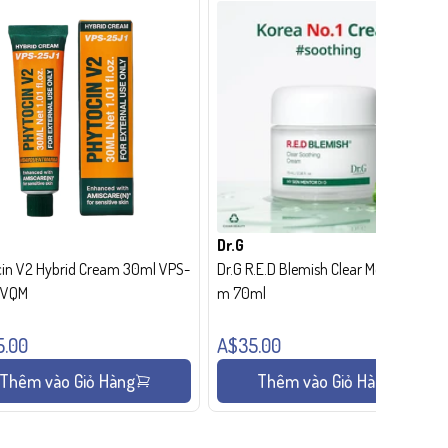
Dr.G
in V2 Hybrid Cream 30ml VPS-
Dr.G R.E.D Blemish Clear Moisture Crea
- VQM
m 70ml
5.00
A$35.00
Thêm vào Giỏ Hàng
Thêm vào Giỏ Hàng