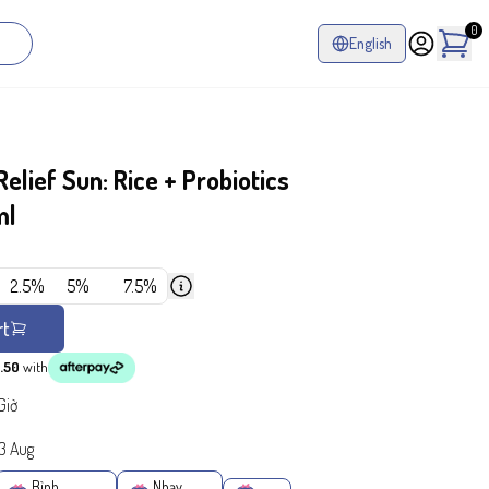
0
English
ief Sun: Rice + Probiotics
ml
2.5%
5%
7.5%
rt
.50
with
Giờ
13 Aug
Bình
Nhạy