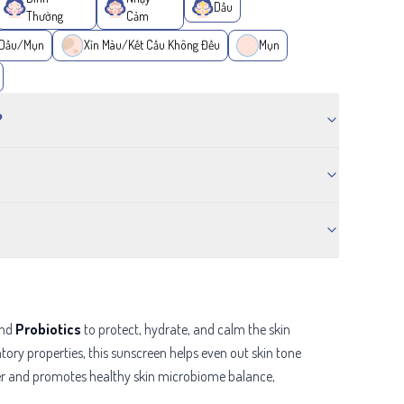
Dầu
Thường
Cảm
 Dầu/Mụn
Xỉn Màu/Kết Cấu Không Đều
Mụn
?
nd
Probiotics
to protect, hydrate, and calm the skin
tory properties, this sunscreen helps even out skin tone
ier and promotes healthy skin microbiome balance,