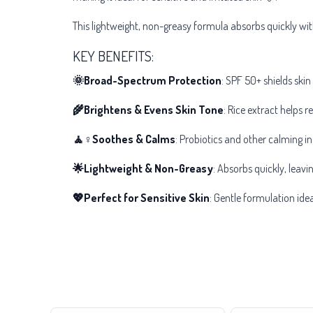
This lightweight, non-greasy formula absorbs quickly wi
KEY BENEFITS:
🌞Broad-Spectrum Protection
: SPF 50+ shields sk
🌾Brightens & Evens Skin Tone
: Rice extract helps 
🧘♀️Soothes & Calms
: Probiotics and other calming i
🌟Lightweight & Non-Greasy
: Absorbs quickly, leavi
💖Perfect for Sensitive Skin
: Gentle formulation idea