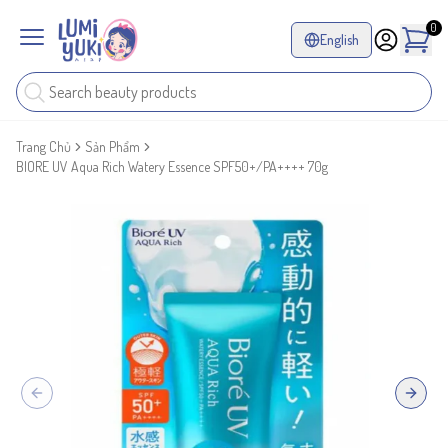
0
English
Trang Chủ
Sản Phẩm
BIORE UV Aqua Rich Watery Essence SPF50+/PA++++ 70g
Previous slide
Next sl