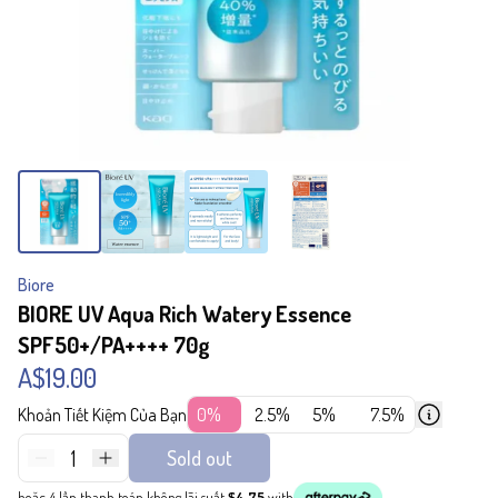
Biore
BIORE UV Aqua Rich Watery Essence
SPF50+/PA++++ 70g
A$19.00
Khoản Tiết Kiệm Của Bạn
0%
2.5%
5%
7.5%
1
Sold out
hoặc 4 lần thanh toán không lãi suất
$4.75
with