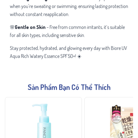
when you're sweating or swimming, ensuring lasting protection
without constant reapplication.
🌸
Gentle on Skin
– Free from common irritants, it’s suitable
for all skin types, including sensitive skin.
Stay protected, hydrated, and glowing every day with Biore UV
Aqua Rich Watery Essence SPF50+! ☀️
Sản Phẩm Bạn Có Thể Thích