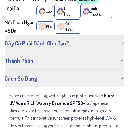
Loại Da
Hỗn
Bình
Dầu
Hợp
Thường
Mối Quan Ngại
Mất
Khô
Nước
Về Da
Đây Có Phải Dành Cho Bạn?
Thành Phần
Cách Sử Dụng
Experience refreshing, water-light sun protection with
Biore
UV Aqua Rich Watery Essence SPF50+
, a Japanese
skincare favorite known for its fast-absorbing, non-greasy
formula. This innovative sunscreen provides high-level UVA &
UVB defense, keeping your skin safe from sunburn, premature