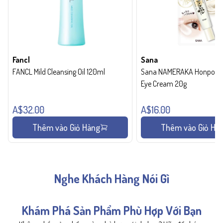
Fancl
Sana
FANCL Mild Cleansing Oil 120ml
Sana NAMERAKA Honpo Wri
Eye Cream 20g
A$32.00
A$16.00
Thêm vào Giỏ Hàng
Thêm vào Giỏ Hà
Nghe Khách Hàng Nói Gì
Khám Phá Sản Phẩm Phù Hợp Với Bạn