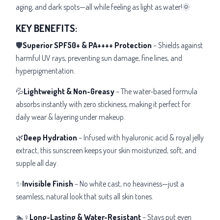
aging, and dark spots—all while feeling as light as water!🌞
KEY BENEFITS:
🛡️
Superior SPF50+ & PA++++ Protection
– Shields against
harmful UV rays, preventing sun damage, fine lines, and
hyperpigmentation.
💦
Lightweight & Non-Greasy
– The water-based formula
absorbs instantly with zero stickiness, making it perfect for
daily wear & layering under makeup.
🌿
Deep Hydration
– Infused with hyaluronic acid & royal jelly
extract, this sunscreen keeps your skin moisturized, soft, and
supple all day.
✨
Invisible Finish
– No white cast, no heaviness—just a
seamless, natural look that suits all skin tones.
🏊♀️
Long-Lasting & Water-Resistant
– Stays put even