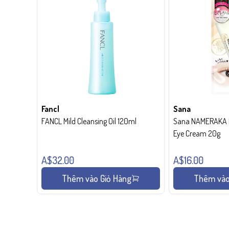
Fancl
Sana
FANCL Mild Cleansing Oil 120ml
Sana NAMERAKA H
Eye Cream 20g
A$32.00
A$16.00
Thêm vào Giỏ Hàng
Thêm vào