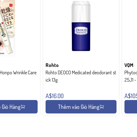
Rohto
VQM
onpo Wrinkle Care
Rohto DEOCO Medicated deodorant st
Phytoc
ick 13g
25J1 
A$16.00
A$10
 Giỏ Hàng
Thêm vào Giỏ Hàng