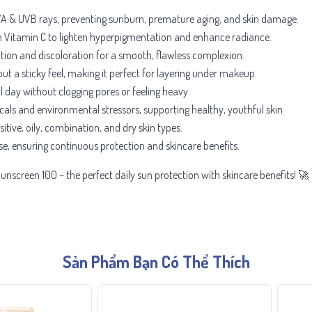
VA & UVB rays, preventing sunburn, premature aging, and skin damage.
h
Vitamin C to lighten hyperpigmentation and enhance radiance.
ion and discoloration for a smooth, flawless complexion.
ut a sticky feel, making it perfect for layering under makeup.
l day without clogging pores or feeling heavy.
icals and environmental stressors, supporting healthy, youthful skin.
itive, oily, combination, and dry skin types.
e, ensuring continuous protection and skincare benefits.
nscreen 100 – the perfect daily sun protection with skincare benefits! 🚀
Sản Phẩm Bạn Có Thể Thích