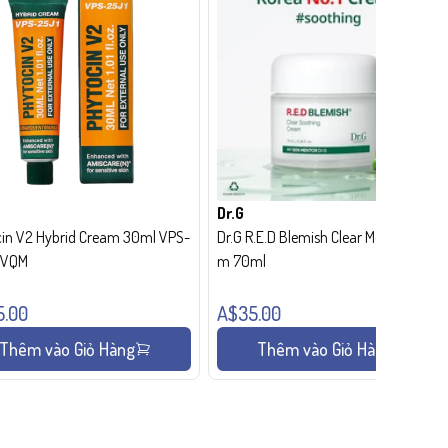
Dr.G
in V2 Hybrid Cream 30ml VPS-
Dr.G R.E.D Blemish Clear Moisture Crea
- VQM
m 70ml
5.00
A$35.00
Thêm vào Giỏ Hàng
Thêm vào Giỏ Hàng