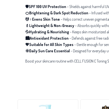
🛡️SPF 100 UV Protection
– Shields against harmful U
🍊Brightening & Dark Spot Reduction
– Infused wit
💆♀️Evens Skin Tone
– Helps correct uneven pigmentat
💄Lightweight & Non-Greasy
– Absorbs quickly
witho
💦Hydrating & Nourishing
– Keeps skin moisturized al
🏙️Antioxidant Protection
– Defends against
free rad
💖Suitable for All Skin Types
– Gentle enough for sens
🌞Daily Sun Care Essential
– Designed for everyday us
Boost your skincare routine with CELL FUSION C Toning Su