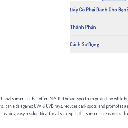
Đây Có Phải Dành Cho Bạn
Thành Phần
Cách Sử Dụng
ctional sunscreen that offers SPF 100 broad-spectrum protection while br
rs, it shields against UVA & UVB rays, reduces dark spots, and promotes a m
ast or greasy residue. Ideal for all skin types, this sunscreen ensures radia