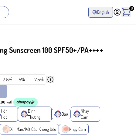
0
English
ing Sunscreen 100 SPF50+/PA++++
2.5%
5%
7.5%
.00
with
Hỗn
Bình
Nhạy
Dầu
Hợp
Thường
Cảm
Xỉn Màu/Kết Cấu Không Đều
Nhạy Cảm