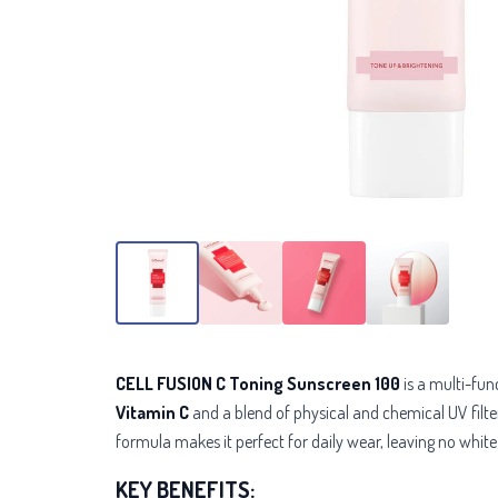
CELL FUSION C Toning Sunscreen 100
is a multi-fun
Vitamin C
and a blend of
physical and chemical UV filte
formula makes it perfect for daily wear, leaving no white c
KEY BENEFITS: