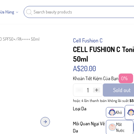
Cửa Hàng
100 SPF50+/PA++++ 50ml
Cell Fushion C
CELL FUSHION C Ton
50ml
A$20.00
Khoản Tiết Kiệm Của Bạn
0%
1
Sold out
hoặc 4 lần thanh toán không lãi suất
$5
Loại Da
Khô
Mối Quan Ngại Về
Next slide
Mất
Da
Nước