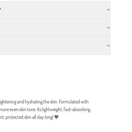
?
ightening and hydrating the skin. Formulated with
ore even skin tone. Its lightweight, fast-absorbing
nt, protected skin all day long! 💖