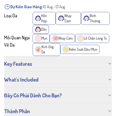
Dự Kiến Giao Hàng:
10 Aug
-
13 Aug
Loại Da
Hỗn
Nhạy
Bình
Hợp
Cảm
Thường
Dầu
Mối Quan Ngại
Mụn
Nhạy Cảm
Lỗ Chân Lông To
Về Da
Kích Ứng
Kiểm Soát Dầu/Mụn
Da
Key Features
What's Included
Đây Có Phải Dành Cho Bạn?
Thành Phần