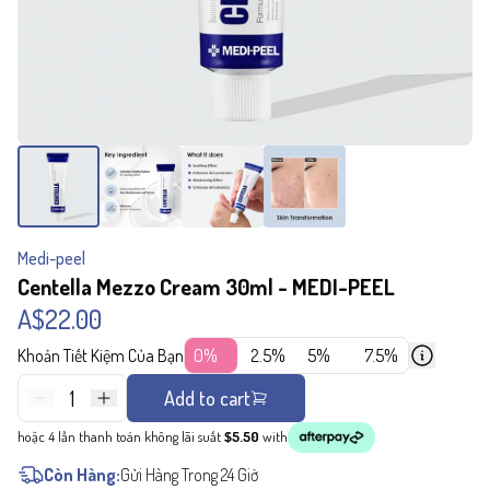
Medi-peel
Centella Mezzo Cream 30ml - MEDI-PEEL
A$22.00
Khoản Tiết Kiệm Của Bạn
0%
2.5%
5%
7.5%
1
Add to cart
hoặc 4 lần thanh toán không lãi suất
$5.50
with
Còn Hàng:
Gửi Hàng Trong 24 Giờ