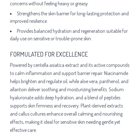
concerns without feeling heavy or greasy.
Strengthens the skin barrier for long-lasting protection and
improved resilience.
Provides balanced hydration and regeneration suitable for
daily use on sensitive or trouble-prone skin.
FORMULATED FOR EXCELLENCE
Powered by centella asiatica extract and its active compounds
to calm inflammation and support barrier repair. Niacinamide
helps brighten and regulate oil, while aloe vera, panthenol, and
allantoin deliver soothing and moisturizing benefits. Sodium
hyaluronate adds deep hydration, and a blend of peptides
supports skin firmness and recovery. Plant-derived extracts
and callus cultures enhance overall calming and nourishing
effects, making it ideal for sensitive skin needing gentle yet
effective care.