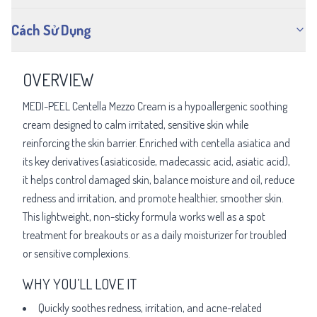
Cách Sử Dụng
OVERVIEW
MEDI-PEEL Centella Mezzo Cream is a hypoallergenic soothing
cream designed to calm irritated, sensitive skin while
reinforcing the skin barrier. Enriched with centella asiatica and
its key derivatives (asiaticoside, madecassic acid, asiatic acid),
it helps control damaged skin, balance moisture and oil, reduce
redness and irritation, and promote healthier, smoother skin.
This lightweight, non-sticky formula works well as a spot
treatment for breakouts or as a daily moisturizer for troubled
or sensitive complexions.
WHY YOU’LL LOVE IT
Quickly soothes redness, irritation, and acne-related