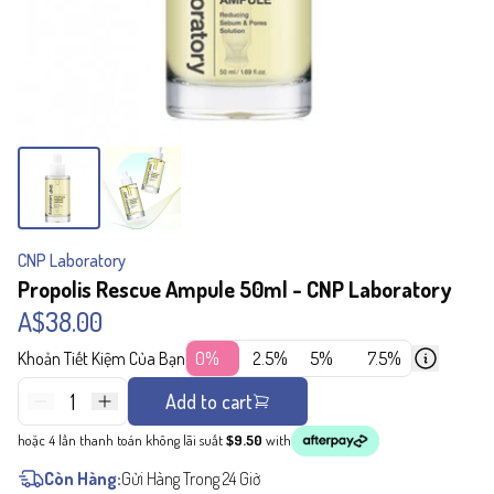
CNP Laboratory
Propolis Rescue Ampule 50ml - CNP Laboratory
A$38.00
Khoản Tiết Kiệm Của Bạn
0%
2.5%
5%
7.5%
1
Add to cart
hoặc 4 lần thanh toán không lãi suất
$9.50
with
Còn Hàng:
Gửi Hàng Trong 24 Giờ