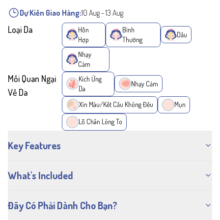
Dự Kiến Giao Hàng:
10 Aug
-
13 Aug
Loại Da
Hỗn
Bình
Dầu
Hợp
Thường
Nhạy
Cảm
Mối Quan Ngại
Kích Ứng
Nhạy Cảm
Da
Về Da
Xỉn Màu/Kết Cấu Không Đều
Mụn
Lỗ Chân Lông To
Key Features
What's Included
Đây Có Phải Dành Cho Bạn?