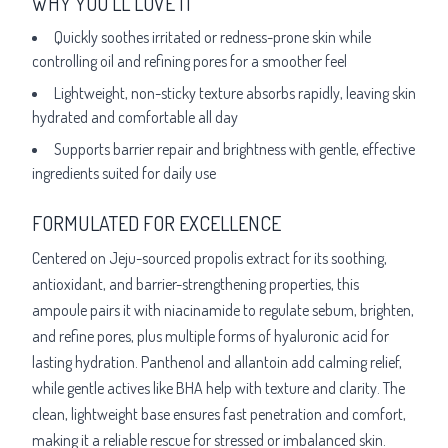
WHY YOU’LL LOVE IT
Quickly soothes irritated or redness-prone skin while
controlling oil and refining pores for a smoother feel
Lightweight, non-sticky texture absorbs rapidly, leaving skin
hydrated and comfortable all day
Supports barrier repair and brightness with gentle, effective
ingredients suited for daily use
FORMULATED FOR EXCELLENCE
Centered on Jeju-sourced propolis extract for its soothing,
antioxidant, and barrier-strengthening properties, this
ampoule pairs it with niacinamide to regulate sebum, brighten,
and refine pores, plus multiple forms of hyaluronic acid for
lasting hydration. Panthenol and allantoin add calming relief,
while gentle actives like BHA help with texture and clarity. The
clean, lightweight base ensures fast penetration and comfort,
making it a reliable rescue for stressed or imbalanced skin.