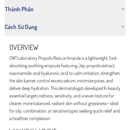
Thành Phần
Cách Sử Dụng
OVERVIEW
CNP Laboratory Propolis Rescue Ampule is a lightweight, fast-
absorbing soothing ampoule featuring Jeju propolis extract,
niacinamide, and hyaluronic acid to calm irritation, strengthen
the skin barrier, control excess sebum, minimize pores, and
deliver deep hydration. This dermatologist-developed K-beauty
essential targets redness, sensitivity, and uneven texture for
clearer, more balanced, radiant skin without greasiness—ideal
for oily, combination, or sensitive types seeking quick relief and
a healthier complexion.