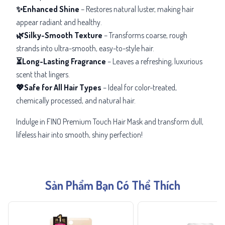
✨Enhanced Shine
– Restores natural luster, making hair
appear radiant and healthy.
🌿Silky-Smooth Texture
– Transforms coarse, rough
strands into
ultra-smooth, easy-to-style hair.
⏳Long-Lasting Fragrance
– Leaves a refreshing, luxurious
scent that lingers.
💖Safe for All Hair Types
– Ideal for color-treated,
chemically processed, and natural hair.
Indulge in FINO Premium Touch Hair Mask and transform dull,
lifeless hair into smooth, shiny perfection!
Sản Phẩm Bạn Có Thể Thích