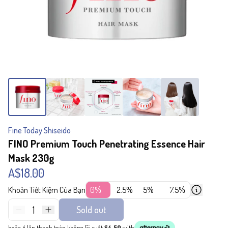
Fine Today Shiseido
FINO Premium Touch Penetrating Essence Hair
Mask 230g
A$18.00
Khoản Tiết Kiệm Của Bạn
0%
2.5%
5%
7.5%
1
Sold out
hoặc 4 lần thanh toán không lãi suất
$4.50
with