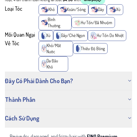
Loại Tóc
Khô
Xoăn/Sóng
Dày
Xù
Bình
Hư Tổn/Đã Nhuộm
Thường
Mối Quan Ngại
Xù
Gãy/Chẻ Ngọn
Hư Tổn Do Nhiệt
Về Tóc
Khô/Mất
Thiếu Độ Bóng
Nước
Da Đầu
Khô
Đây Có Phải Dành Cho Bạn?
Thành Phần
Cách Sử Dụng
Revive dry, damaged, and frizzy hair with
FINO Premium