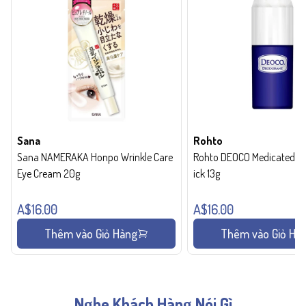
Sana
Rohto
Sana NAMERAKA Honpo Wrinkle Care
Rohto DEOCO Medicated de
Eye Cream 20g
ick 13g
A$16.00
A$16.00
Thêm vào Giỏ Hàng
Thêm vào Giỏ Hà
Nghe Khách Hàng Nói Gì