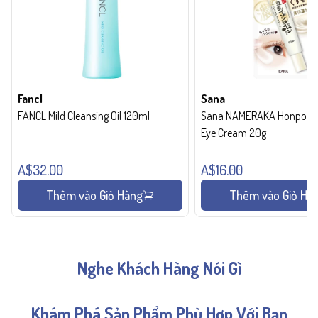
Fancl
Sana
FANCL Mild Cleansing Oil 120ml
Sana NAMERAKA Honpo Wri
Eye Cream 20g
A$32.00
A$16.00
Thêm vào Giỏ Hàng
Thêm vào Giỏ Hà
Nghe Khách Hàng Nói Gì
Khám Phá Sản Phẩm Phù Hợp Với Bạn