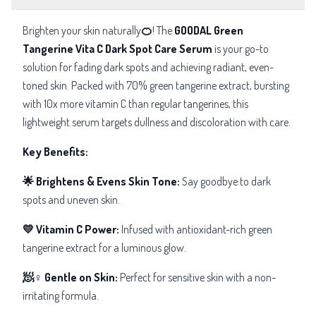
Brighten your skin naturally
🍊
! The
GOODAL Green
Tangerine Vita C Dark Spot Care Serum
is your go-to
solution for fading dark spots and achieving radiant, even-
toned skin. Packed with 70% green tangerine extract, bursting
with 10x more vitamin C than regular tangerines, this
lightweight serum targets dullness and discoloration with care.
Key Benefits:
🌟 Brightens & Evens Skin Tone:
Say goodbye to dark
spots and uneven skin.
💛 Vitamin C Power:
Infused with antioxidant-rich green
tangerine extract for a luminous glow.
🧖♀️ Gentle on Skin:
Perfect for sensitive skin with a non-
irritating formula.