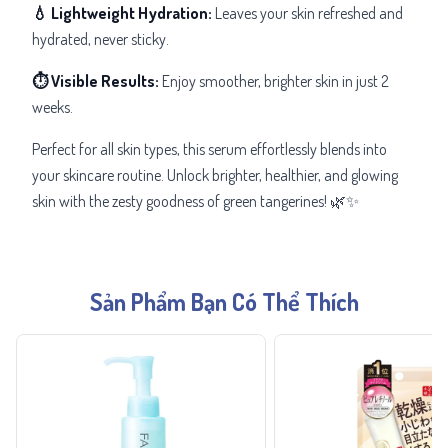
💧 Lightweight Hydration:
Leaves your skin refreshed and
hydrated, never sticky.
⏱ Visible Results:
Enjoy smoother, brighter skin in just 2
weeks.
Perfect for all skin types, this serum effortlessly blends into
your skincare routine. Unlock brighter, healthier, and glowing
skin with the zesty goodness of green tangerines! 🌿✨
Sản Phẩm Bạn Có Thể Thích