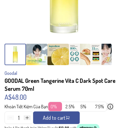
Goodal
GOODAL Green Tangerine Vita C Dark Spot Care
Serum 70ml
A$48.00
Khoản Tiết Kiệm Của Bạn
0%
2.5%
5%
7.5%
1
Add to cart
hoặc 4 lần thanh toán không lãi suất
$12.00
with