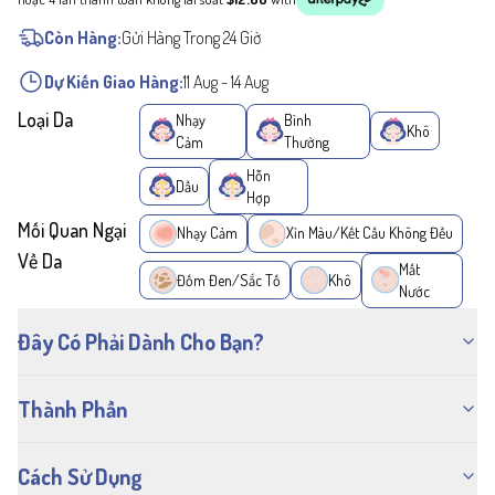
Còn Hàng:
Gửi Hàng Trong 24 Giờ
Dự Kiến Giao Hàng:
11 Aug
-
14 Aug
Loại Da
Nhạy
Bình
Khô
Cảm
Thường
Hỗn
Dầu
Hợp
Mối Quan Ngại
Nhạy Cảm
Xỉn Màu/Kết Cấu Không Đều
Về Da
Mất
Đốm Đen/Sắc Tố
Khô
Nước
Đây Có Phải Dành Cho Bạn?
Thành Phần
Cách Sử Dụng