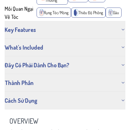
Thường
Mối Quan Ngại
Rụng Tóc/Mỏng
Thiếu Độ Phồng
Gàu
Về Tóc
Key Features
What's Included
Đây Có Phải Dành Cho Bạn?
Thành Phần
Cách Sử Dụng
OVERVIEW