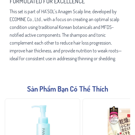
FORMULATED FOR EXCELLENCE
This set is part of HA'SOL's Anagen Scalp line, developed by
ECOMINE Co., Ltd., with a focus on creating an optimal scalp
condition using traditional Korean botanicals and MFDS-
notified active components. The shampoo and tonic
complement each other to reduce hair loss progression,
improve hair thickness, and provide nutrition to weak roots—
ideal for consistent use in addressing thinning or shedding.
Sản Phẩm Bạn Có Thể Thích