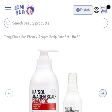
0
English
Trang Chủ
Sản Phẩm
Anagen Scalp Care Set - HA'SOL
Previous slide
Next sl