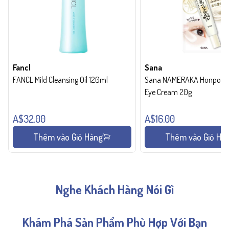
Fancl
Sana
FANCL Mild Cleansing Oil 120ml
Sana NAMERAKA Honpo Wri
Eye Cream 20g
A$32.00
A$16.00
Thêm vào Giỏ Hàng
Thêm vào Giỏ Hà
Nghe Khách Hàng Nói Gì
Khám Phá Sản Phẩm Phù Hợp Với Bạn