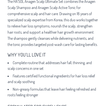
The HA'SOL Anagen Scalp Ultimate Set combines the Anagen
Scalp Shampoo and Anagen Scalp Active Tonic for
comprehensive scalp and hair care. Drawing on 18 years of
specialized scalp expertise from Korea, this duo works together
to relieve hair loss symptoms, nourish the scalp, strengthen
hair roots, and support a healthier hair growth environment.
The shampoo gently cleanses while delivering nutrients, and
the tonic provides targeted post-wash care for lasting benefits.
WHY YOU’LL LOVE IT
Complete routine that addresses hair fall, thinning, and
scalp concerns in one set
Features certified functional ingredients for hair loss relief
and scalp soothing
Non-greasy formulas that leave hair feeling refreshed and
roots feeling stronger