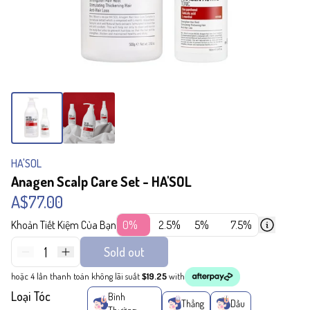
HA'SOL
Anagen Scalp Care Set - HA'SOL
A$77.00
Khoản Tiết Kiệm Của Bạn
0%
2.5%
5%
7.5%
1
Sold out
hoặc 4 lần thanh toán không lãi suất
$19.25
with
Loại Tóc
Bình
Thẳng
Dầu