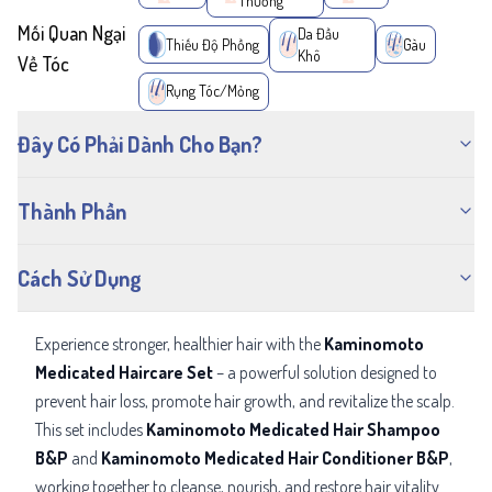
Thường
Mối Quan Ngại
Da Đầu
Thiếu Độ Phồng
Gàu
Khô
Về Tóc
Rụng Tóc/Mỏng
Đây Có Phải Dành Cho Bạn?
Thành Phần
Cách Sử Dụng
Experience stronger, healthier hair with the
Kaminomoto
Medicated Haircare Set
– a powerful solution designed to
prevent hair loss, promote hair growth, and revitalize the scalp.
This set includes
Kaminomoto Medicated Hair Shampoo
B&P
and
Kaminomoto Medicated Hair Conditioner B&P
,
working together to cleanse, nourish, and restore hair vitality