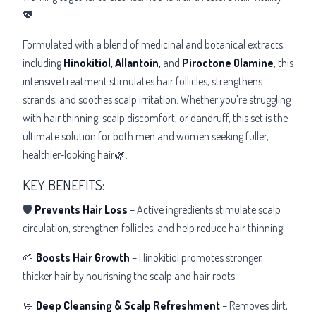
💖.
Formulated with a blend of
medicinal and botanical extracts,
including
Hinokitiol, Allantoin,
and
Piroctone Olamine
, this
intensive treatment stimulates hair follicles, strengthens
strands, and soothes scalp irritation. Whether you're struggling
with hair thinning, scalp discomfort, or dandruff, this set is the
ultimate solution for both men and women seeking fuller,
healthier-looking hair🌿.
KEY BENEFITS:
🛡
Prevents Hair Loss
– Active ingredients stimulate scalp
circulation, strengthen follicles, and help reduce hair thinning.
🌱
Boosts Hair Growth
– Hinokitiol promotes stronger,
thicker hair by nourishing the scalp and hair roots.
🧼
Deep Cleansing & Scalp Refreshment
– Removes dirt,