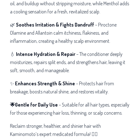
oil, and buildup without stripping moisture, while Menthol adds
a cooling sensation for a fresh, revitalized scalp.
🌿
Soothes Irritation & Fights Dandruff
– Piroctone
Olamine and Allantoin calm itchiness, flakiness, and
inflammation, creating a healthy scalp environment.
💧
Intense Hydration & Repair
– The conditioner deeply
moisturizes, repairs split ends, and strengthens hair, leaving it
soft, smooth, and manageable.
✨
Enhances Strength & Shine
– Protects hair from
breakage, boosts natural shine, and restores vitality.
🌟Gentle for Daily Use
– Suitable for all hair types, especially
for those experiencing hair loss, thinning, or scalp concerns.
Reclaim stronger, healthier, and shinier hair with
Kaminomoto’s expert medicated formula! 💆‍♂️