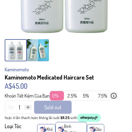
Kaminomoto
Kaminomoto Medicated Haircare Set
A$45.00
Khoản Tiết Kiệm Của Bạn
0%
2.5%
5%
7.5%
1
Sold out
hoặc 4 lần thanh toán không lãi suất
$11.25
with
Loại Tóc
Bình
Khô
Dầu