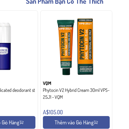
Sản Phẩm Bạn Có Thể Thích
VQM
cated deodorant st
Phytocin V2 Hybrid Cream 30ml VPS-
25J1 - VQM
A$105.00
 Giỏ Hàng
Thêm vào Giỏ Hàng