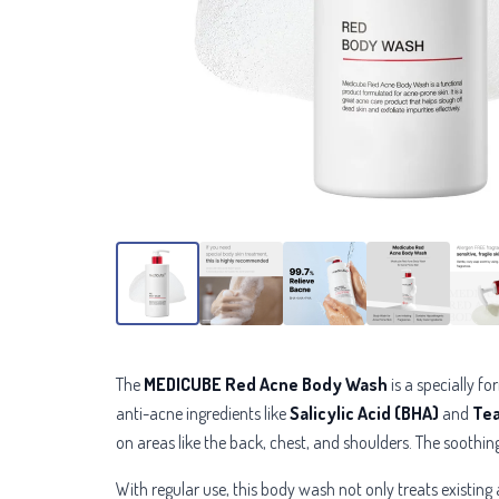
The
MEDICUBE Red Acne Body Wash
is a specially f
anti-acne ingredients like
Salicylic Acid (BHA)
and
Tea
on areas like the back, chest, and shoulders. The soothi
With regular use, this body wash not only treats existin