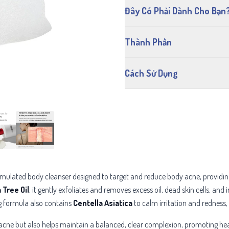
Đây Có Phải Dành Cho Bạn
Thành Phần
Cách Sử Dụng
ormulated body cleanser designed to target and reduce body acne, providi
 Tree Oil
, it gently exfoliates and removes excess oil, dead skin cells, an
ng formula also contains
Centella Asiatica
to calm irritation and redness,
g acne but also helps maintain a balanced, clear complexion, promoting hea