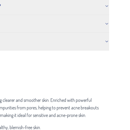
?
ng clearer and smoother skin. Enriched with powerful
d impurities from pores, helping to prevent acne breakouts
 making it ideal for sensitive and acne-prone skin.
lthy, blemish-free skin.