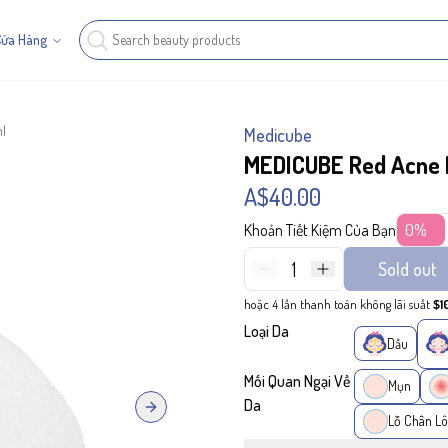
Cửa Hàng
l
Medicube
MEDICUBE Red Acne
A$40.00
Khoản Tiết Kiệm Của Bạn
0%
1
Sold out
hoặc 4 lần thanh toán không lãi suất
$1
Loại Da
Dầu
Mối Quan Ngại Về
Mụn
Da
Next slide
Lỗ Chân Lô