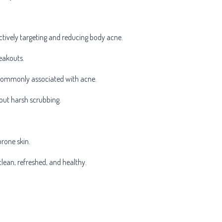
fectively targeting and reducing body acne.
reakouts.
on commonly associated with acne.
hout harsh scrubbing.
prone skin.
clean, refreshed, and healthy.