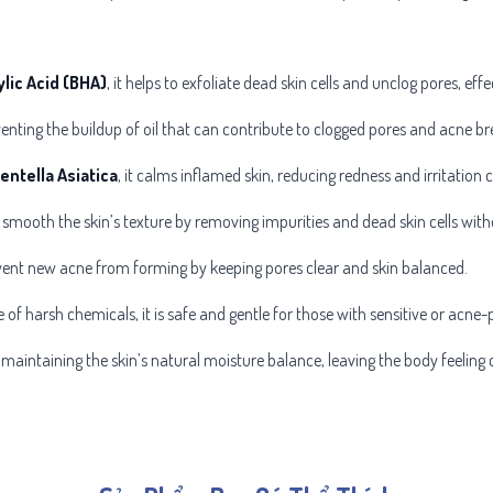
ylic Acid (BHA)
, it helps to exfoliate dead skin cells and unclog pores, ef
enting the buildup of oil that can contribute to clogged pores and acne b
entella Asiatica
, it calms inflamed skin, reducing redness and irritati
ps smooth the skin’s texture by removing impurities and dead skin cells wit
event new acne from forming by keeping pores clear and skin balanced.
ee of harsh chemicals, it is safe and gentle for those with sensitive or acne-
 maintaining the skin’s natural moisture balance, leaving the body feeling 