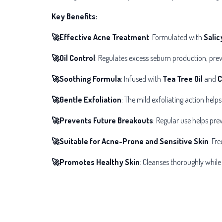
Key Benefits:
🚀Effective Acne Treatment
: Formulated with
Salic
🚀Oil Control
: Regulates excess sebum production, prev
🚀Soothing Formula
: Infused with
Tea Tree Oil
and
C
🚀Gentle Exfoliation
: The mild exfoliating action hel
🚀Prevents Future Breakouts
: Regular use helps pr
🚀Suitable for Acne-Prone and Sensitive Skin
: Fr
🚀Promotes Healthy Skin
: Cleanses thoroughly while