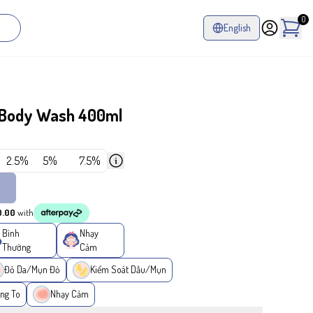
0
English
 Body Wash 400ml
2.5%
5%
7.5%
0.00
with
Bình
Nhạy
Thường
Cảm
Đỏ Da/Mụn Đỏ
Kiểm Soát Dầu/Mụn
ng To
Nhạy Cảm