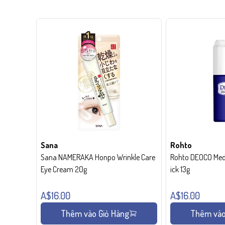
Sana
Rohto
Sana NAMERAKA Honpo Wrinkle Care
Rohto DEOCO Medi
Eye Cream 20g
ick 13g
A$16.00
A$16.00
Thêm vào Giỏ Hàng
Thêm vào