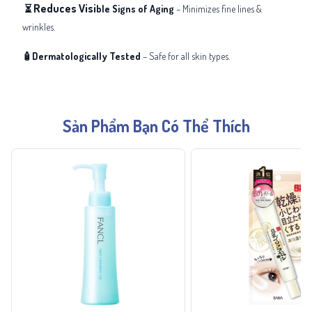
Reduces Visi
⏳
ble Signs of Aging
– Minimizes fine lines &
wrinkles.
🧴Dermatologically Tested
– Safe for all skin types.
Sản Phẩm Bạn Có Thể Thích