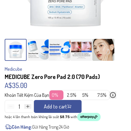
Medicube
MEDICUBE Zero Pore Pad 2.0 (70 Pads)
A$35.00
Khoản Tiết Kiệm Của Bạn
0%
2.5%
5%
7.5%
1
Add to cart
hoặc 4 lần thanh toán không lãi suất
$8.75
with
Còn Hàng:
Gửi Hàng Trong 24 Giờ