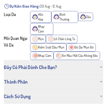
Dự Kiến Giao Hàng:
09 Aug
-
12 Aug
Loại Da
Hỗn
Bình
Dầu
Hợp
Thường
Nhạy
Cảm
Mối Quan Ngại
Mụn
Lỗ Chân Lông To
Về Da
Kiểm Soát Dầu/Mụn
Đỏ Da/Mụn Đỏ
Nhạy Cảm
Xỉn Màu/Kết Cấu Không Đều
Đây Có Phải Dành Cho Bạn?
Thành Phần
Cách Sử Dụng