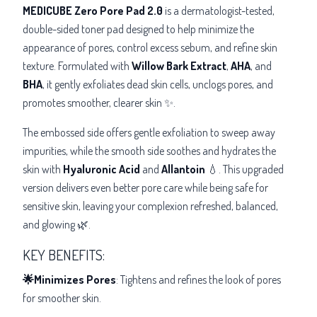
MEDICUBE Zero Pore Pad 2.0
is a dermatologist-tested,
double-sided toner pad designed to help minimize the
appearance of pores, control excess sebum, and refine skin
texture. Formulated with
Willow Bark Extract
,
AHA
, and
BHA
, it gently exfoliates dead skin cells, unclogs pores, and
promotes smoother, clearer skin ✨.
The embossed side offers gentle exfoliation to sweep away
impurities, while the smooth side soothes and hydrates the
skin with
Hyaluronic Acid
and
Allantoin
💧. This upgraded
version delivers even better pore care while being safe for
sensitive skin, leaving your complexion refreshed, balanced,
and glowing 🌿.
KEY BENEFITS:
🌟Minimizes Pores
: Tightens and refines the look of pores
for smoother skin.