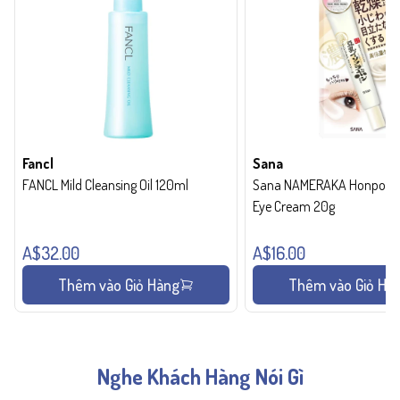
Fancl
Sana
FANCL Mild Cleansing Oil 120ml
Sana NAMERAKA Honpo Wri
Eye Cream 20g
A$32.00
A$16.00
Thêm vào Giỏ Hàng
Thêm vào Giỏ Hà
Nghe Khách Hàng Nói Gì