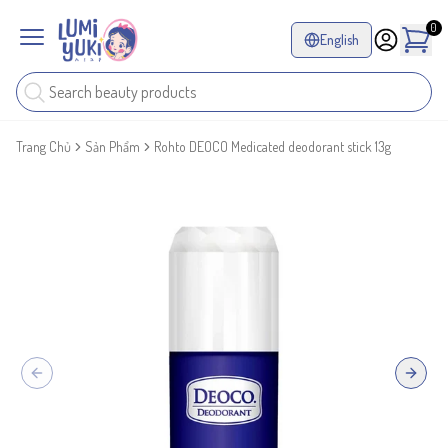
0
English
Trang Chủ
Sản Phẩm
Rohto DEOCO Medicated deodorant stick 13g
Previous slide
Next sl