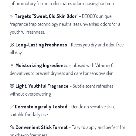
inflammatory formula eliminates odor-causing bacteria.
✨
Targets "Sweet, Old Skin Odor"
– DEOCO’s unique
fragrance trap technology neutralizes unwanted odors for a
youthful freshness.
🌿
Long-Lasting Freshness
– Keeps you dry and odor-free
all day.
💧
Moisturizing Ingredients
– Infused with
Vitamin C
derivatives to prevent dryness and care for sensitive skin.
🌸
Light, Youthful Fragrance
– Subtle scent refreshes
without overpowering.
✅
Dermatologically Tested
– Gentle on sensitive skin,
suitable for daily use.
🚀
Convenient Stick Format
– Easy to apply and perfect for
on-the-go freshness.