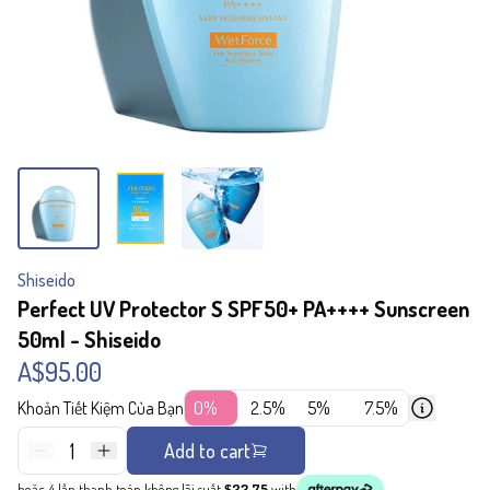
Shiseido
Perfect UV Protector S SPF50+ PA++++ Sunscreen
50ml - Shiseido
A$95.00
Khoản Tiết Kiệm Của Bạn
0%
2.5%
5%
7.5%
1
Add to cart
hoặc 4 lần thanh toán không lãi suất
$23.75
with