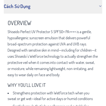
Cách Sử Dụng
OVERVIEW
Shiseido Perfect UV Protector S SPF50+ PA++++ is a gentle,
hypoallergenic sunscreen emulsion that delivers powerful
broad-spectrum protection against UVA and UVB rays.
Designed with sensitive skin in mind—including for children—it
uses Shiseido's WetForce technology to actually strengthen the
protective veil when it comes into contact with water, sweat,
or moisture, while remaining lightweight, non-irritating, and
easy to wear daily on face and body.
WHY YOU’LL LOVE IT
Strengthens protection with WetForce tech when you
sweat or get wet—ideal for active days or humid conditions