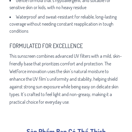
Gentle formula that's hypoallergenic and suitable for
sensitive skin or kids, with no heavy residue
Waterproof and sweat-resistant for reliable, long-lasting
coverage without needing constant reapplication in tough
conditions
FORMULATED FOR EXCELLENCE
This sunscreen combines advanced UV filters with a mild, skin-
friendly base that prioritizes comfort and protection. The
WetForce innovation uses the skin's natural moisture to
enhance the UV film’s uniformity and stability, helping shield
against strong sun exposure while being easy on delicate skin
types. It's crafted to feel light and non-greasy, making it a
practical choice for everyday use.
Sản Phẩm Bạn Có Thể Thích