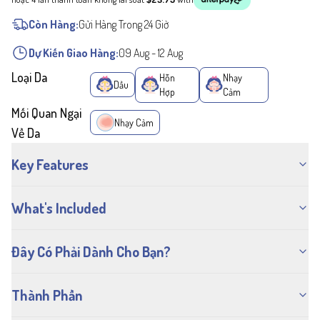
Còn Hàng:
Gửi Hàng Trong 24 Giờ
Dự Kiến Giao Hàng:
09 Aug
-
12 Aug
Loại Da
Hỗn
Nhạy
Dầu
Hợp
Cảm
Mối Quan Ngại
Nhạy Cảm
Về Da
Key Features
What's Included
Đây Có Phải Dành Cho Bạn?
Thành Phần