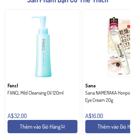
Fancl
Sana
FANCL Mild Cleansing Oil 120ml
Sana NAMERAKA Honpo Wri
Eye Cream 20g
A$32.00
A$16.00
Thêm vào Giỏ Hàng
Thêm vào Giỏ Hà