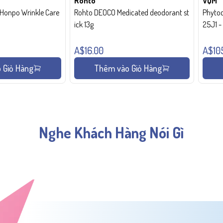
Rohto
VQM
onpo Wrinkle Care
Rohto DEOCO Medicated deodorant st
Phytoc
ick 13g
25J1 
A$16.00
A$10
 Giỏ Hàng
Thêm vào Giỏ Hàng
Nghe Khách Hàng Nói Gì