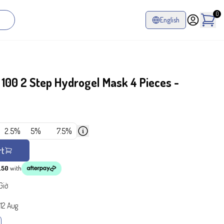
0
English
 100 2 Step Hydrogel Mask 4 Pieces -
2.5%
5%
7.5%
rt
.50
with
Giờ
-
12 Aug