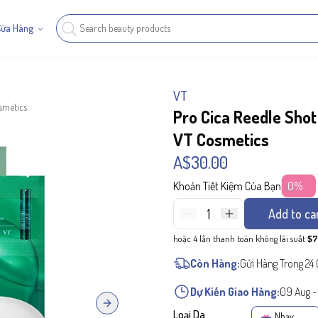
Cửa Hàng
VT
smetics
Pro Cica Reedle Shot
VT Cosmetics
A$30.00
Khoản Tiết Kiệm Của Bạn
0%
1
Add to ca
hoặc 4 lần thanh toán không lãi suất
$7
Còn Hàng:
Gửi Hàng Trong 24 
Dự Kiến Giao Hàng:
09 Aug
Next slide
Loại Da
Nhạy