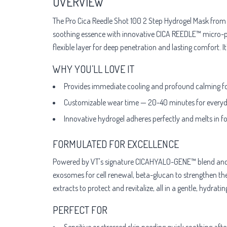
OVERVIEW
The Pro Cica Reedle Shot 100 2 Step Hydrogel Mask from VT
soothing essence with innovative CICA REEDLE™ micro-part
flexible layer for deep penetration and lasting comfort. It'
WHY YOU’LL LOVE IT
Provides immediate cooling and profound calming for 
Customizable wear time — 20-40 minutes for everyda
Innovative hydrogel adheres perfectly and melts in for
FORMULATED FOR EXCELLENCE
Powered by VT's signature CICAHYALO-GENE™ blend and CI
exosomes for cell renewal, beta-glucan to strengthen the 
extracts to protect and revitalize, all in a gentle, hydratin
PERFECT FOR
Sensitive or stressed skin needing quick soothing aft