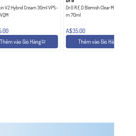
Dr.G
in V2 Hybrid Cream 30ml VPS-
Dr.G R.E.D Blemish Clear Moisture Crea
- VQM
m 70ml
5.00
A$35.00
Thêm vào Giỏ Hàng
Thêm vào Giỏ Hàng