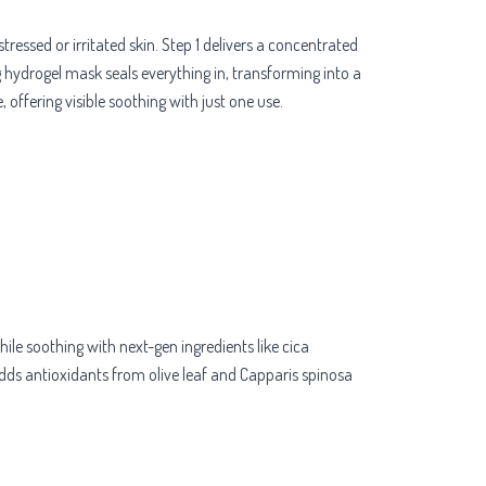
essed or irritated skin. Step 1 delivers a concentrated
 hydrogel mask seals everything in, transforming into a
, offering visible soothing with just one use.
 soothing with next-gen ingredients like cica
 adds antioxidants from olive leaf and Capparis spinosa