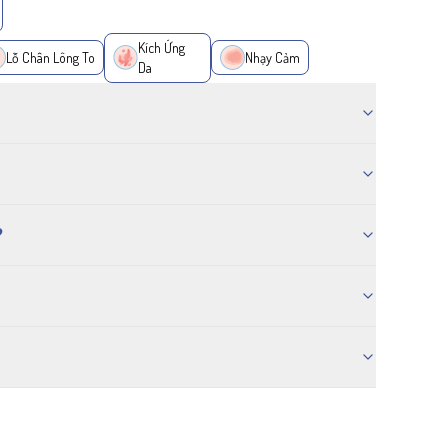
Kích Ứng
Lỗ Chân Lông To
Nhạy Cảm
Da
?