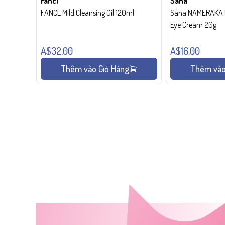
Fancl
Sana
FANCL Mild Cleansing Oil 120ml
Sana NAMERAKA H
Eye Cream 20g
A$32.00
A$16.00
Thêm vào Giỏ Hàng
Thêm vào