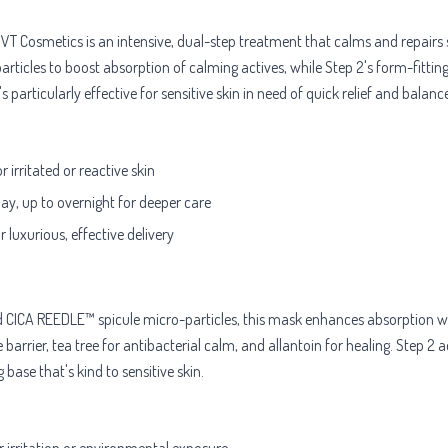
 Cosmetics is an intensive, dual-step treatment that calms and repairs str
icles to boost absorption of calming actives, while Step 2's form-fitting
s particularly effective for sensitive skin in need of quick relief and balance
irritated or reactive skin
y, up to overnight for deeper care
 luxurious, effective delivery
CA REEDLE™ spicule micro-particles, this mask enhances absorption while
barrier, tea tree for antibacterial calm, and allantoin for healing. Step 2
g base that's kind to sensitive skin.
er irritation or environmental exposure