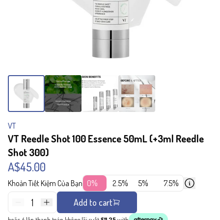
VT
VT Reedle Shot 100 Essence 50mL (+3ml Reedle
Shot 300)
A$45.00
Khoản Tiết Kiệm Của Bạn
0%
2.5%
5%
7.5%
1
Add to cart
hoặc 4 lần thanh toán không lãi suất
$11.25
with