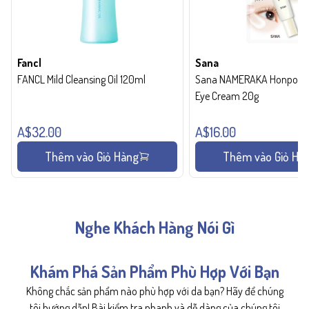
Fancl
Sana
FANCL Mild Cleansing Oil 120ml
Sana NAMERAKA Honpo Wri
Eye Cream 20g
A$32.00
A$16.00
Thêm vào Giỏ Hàng
Thêm vào Giỏ Hà
Nghe Khách Hàng Nói Gì
Khám Phá Sản Phẩm Phù Hợp Với Bạn
Không chắc sản phẩm nào phù hợp với da bạn? Hãy để chúng
tôi hướng dẫn! Bài kiểm tra nhanh và dễ dàng của chúng tôi