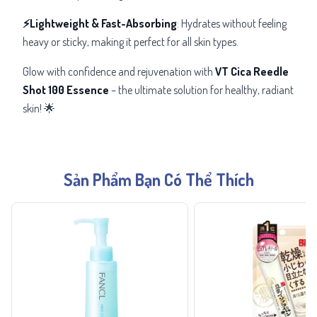
⚡Lightweight & Fast-Absorbing
: Hydrates without feeling
heavy or sticky, making it perfect for all skin types.
Glow with confidence and rejuvenation with
VT Cica Reedle
Shot 100 Essence
– the ultimate solution for healthy, radiant
skin! 🌟
Sản Phẩm Bạn Có Thể Thích