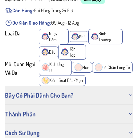
Còn Hàng:
Gửi Hàng Trong 24 Giờ
Dự Kiến Giao Hàng:
09 Aug
-
12 Aug
Loại Da
Nhạy
Bình
Khô
Cảm
Thường
Hỗn
Dầu
Hợp
Mối Quan Ngại
Kích Ứng
Mụn
Lỗ Chân Lông To
Da
Về Da
Kiểm Soát Dầu/Mụn
Đây Có Phải Dành Cho Bạn?
Thành Phần
Cách Sử Dụng