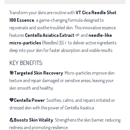
Transform your skincare routine with
VT Cica Reedle Shot
100 Essence
, a game-changing formula designed to
rejuvenate and soothe troubled skin. This innovative essence
features
Centella Asiatica Extract
🌱 and
needle-like
micro-particles
(Reedles) 🧖♀️ to deliver active ingredients
deep into your skin for faster absorption and visible results.
KEY BENEFITS:
🎯Targeted Skin Recovery
: Micro-particles improve skin
texture and repair damaged or sensitive areas, leaving your
skin smooth and healthy.
💚Centella Power
: Soothes, calms, and repairs irritated or
stressed skin with the power of Centella Asiatica.
💪Boosts Skin Vitality
: Strengthens the skin barrier, reducing
redness and promoting resilience.