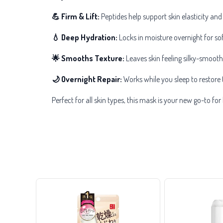
💪 Firm & Lift:
Peptides help support skin elasticity and
💧 Deep Hydration:
Locks in moisture overnight for sof
🌟 Smooths Texture:
Leaves skin feeling silky-smooth
🌙 Overnight Repair:
Works while you sleep to restore ti
Perfect for all skin types, this mask is your new go-to fo