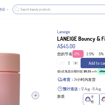
商店
Laneige
LANEIGE Bouncy & F
A$45.00
您的节省
0%
2.5%
5%
1
Add to ca
或4次免息分期付款
$11.25
with
有货：
24小时内发货
预计送达：
12 Aug
-
15 Aug
肤质
干
Next slide
性