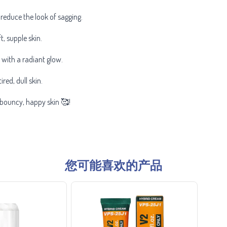
 reduce the look of sagging.
t, supple skin.
 with a radiant glow.
red, dull skin.
r bouncy, happy skin 🥰!
您可能喜欢的产品