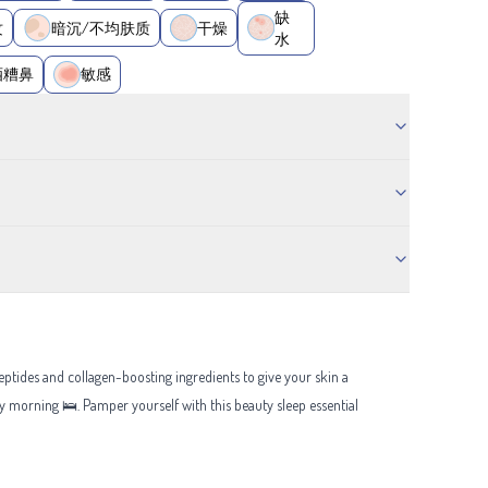
缺
纹
暗沉/不均肤质
干燥
水
酒糟鼻
敏感
eptides and collagen-boosting ingredients to give your skin a
by morning 🛌. Pamper yourself with this beauty sleep essential