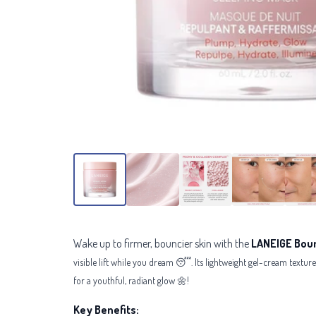
Wake up to firmer, bouncier skin with the
LANEIGE Boun
visible lift while you dream 😴. Its lightweight gel-cream textur
for a youthful, radiant glow 🌼!
Key Benefits: