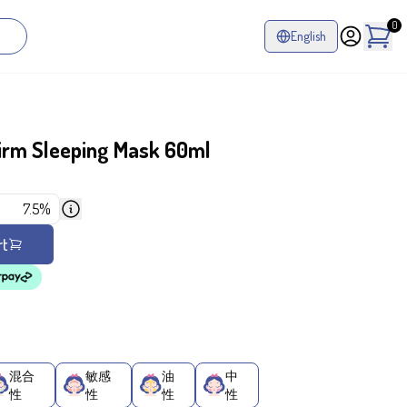
0
English
irm Sleeping Mask 60ml
7.5%
rt
混合
敏感
油
中
性
性
性
性