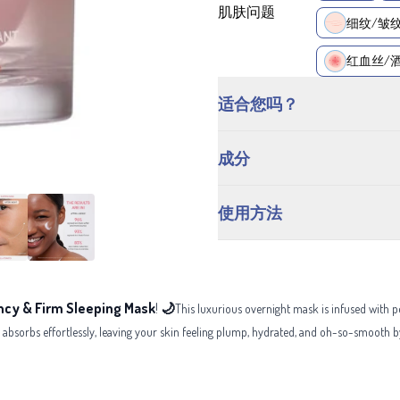
肌肤问题
细纹/皱
红血丝/
适合您吗？
成分
使用方法
cy & Firm Sleeping Mask
!
🌙
This luxurious overnight mask is infused with p
e absorbs effortlessly, leaving your skin feeling plump, hydrated, and oh-so-smooth 