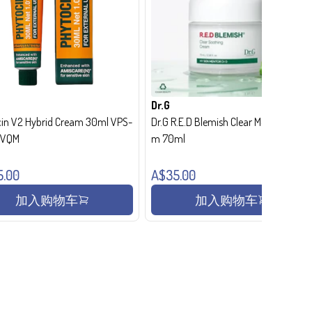
Dr.G
in V2 Hybrid Cream 30ml VPS-
Dr.G R.E.D Blemish Clear Moisture Crea
- VQM
m 70ml
5.00
A$35.00
加入购物车
加入购物车