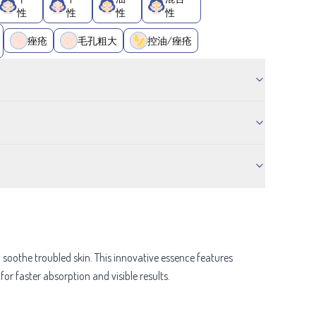
性
性
性
性
痤疮
毛孔粗大
控油/痤疮
soothe troubled skin. This innovative essence features
for faster absorption and visible results.