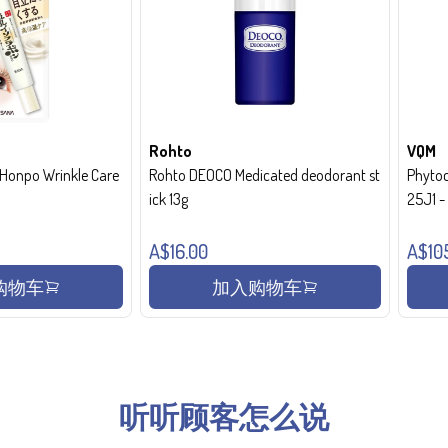
Rohto
VQM
onpo Wrinkle Care
Rohto DEOCO Medicated deodorant st
Phytoc
ick 13g
25J1 
A$16.00
A$10
购物车
加入购物车
听听顾客怎么说