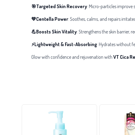
🎯Targeted Skin Recovery
: Micro-particles improve 
💚Centella Power
: Soothes, calms, and repairs irritate
💪Boosts Skin Vitality
: Strengthens the skin barrier, 
⚡Lightweight & Fast-Absorbing
: Hydrates without fee
Glow with confidence and rejuvenation with
VT Cica R