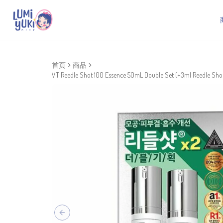
首页
商品
VT Reedle Shot 100 Essence 50mL Double Set (+3ml Reedle Sho
Previous slide