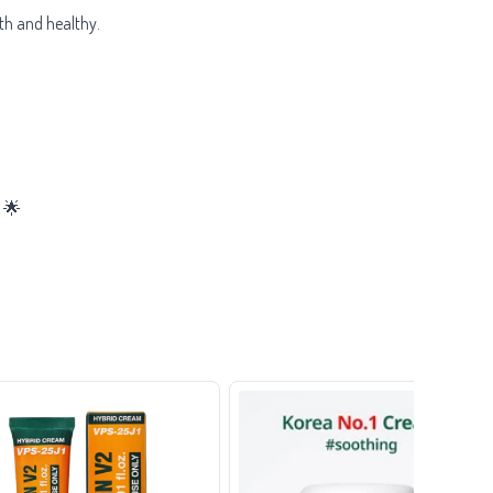
th and healthy.
! 🌟