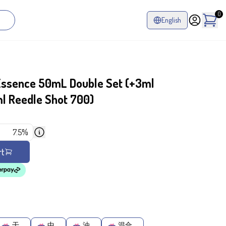
0
English
Essence 50mL Double Set (+3ml
l Reedle Shot 700)
7.5%
rt
干
中
油
混合