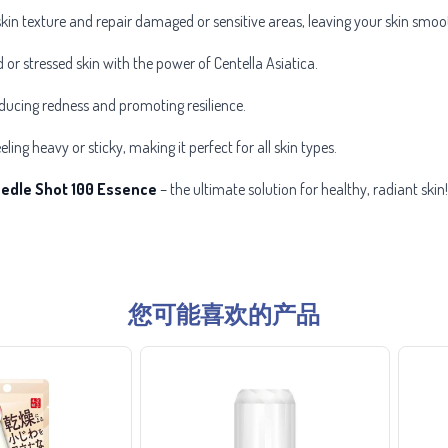
skin texture and repair damaged or sensitive areas, leaving your skin smoo
d or stressed skin with the power of Centella Asiatica.
reducing redness and promoting resilience.
ling heavy or sticky, making it perfect for all skin types.
eedle Shot 100 Essence
– the ultimate solution for healthy, radiant skin
您可能喜欢的产品