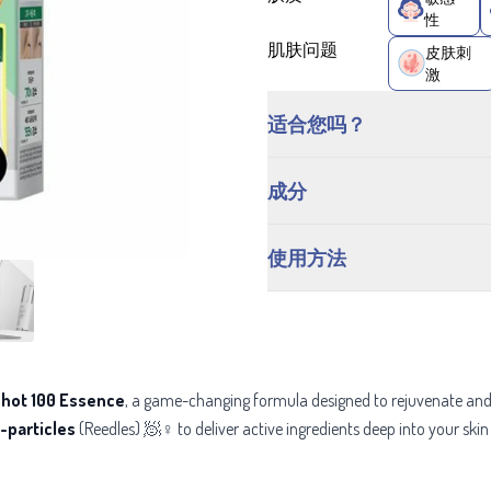
性
肌肤问题
皮肤刺
激
适合您吗？
成分
使用方法
Shot 100 Essence
, a game-changing formula designed to rejuvenate and 
-particles
(Reedles) 🧖♀️ to deliver active ingredients deep into your skin 