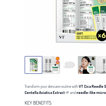
Transform your skincare routine with
VT Cica Reedle 
Centella Asiatica Extract
🌱 and
needle-like micro
KEY BENEFITS: