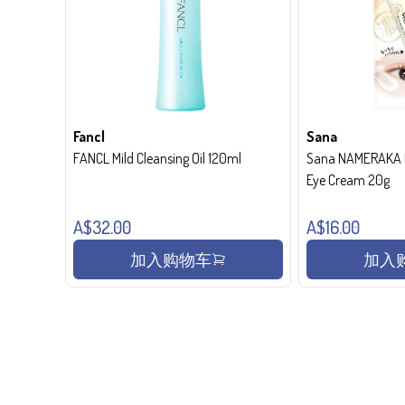
Fancl
Sana
FANCL Mild Cleansing Oil 120ml
Sana NAMERAKA H
Eye Cream 20g
A$32.00
A$16.00
加入购物车
加入