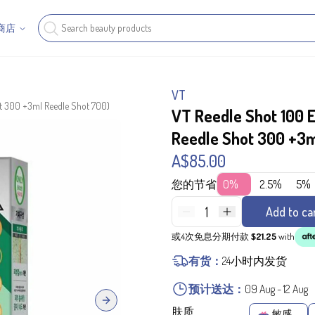
商店
VT
t 300 +3ml Reedle Shot 700)
VT Reedle Shot 100 
Reedle Shot 300 +3m
A$85.00
您的节省
0%
2.5%
5%
1
Add to ca
或4次免息分期付款
$21.25
with
有货：
24小时内发货
预计送达：
09 Aug
-
12 Aug
Next slide
肤质
敏感