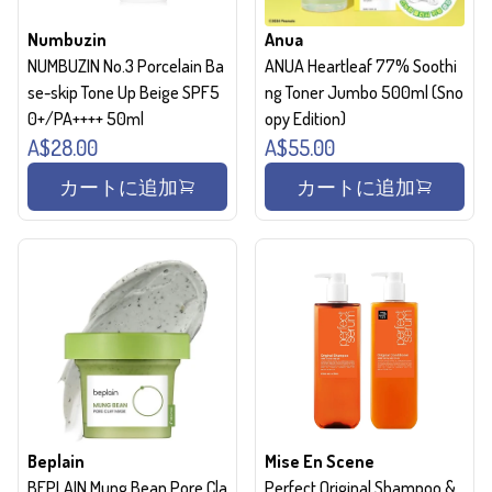
Numbuzin
Anua
NUMBUZIN No.3 Porcelain Ba
ANUA Heartleaf 77% Soothi
se-skip Tone Up Beige SPF5
ng Toner Jumbo 500ml (Sno
0+/PA++++ 50ml
opy Edition)
A$28.00
A$55.00
カートに追加
カートに追加
Beplain
Mise En Scene
BEPLAIN Mung Bean Pore Cla
Perfect Original Shampoo &