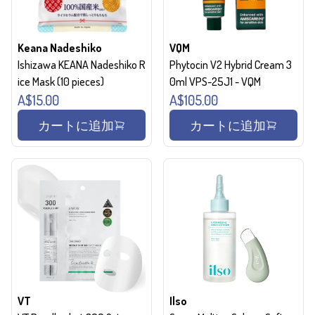
Keana Nadeshiko
VQM
Ishizawa KEANA Nadeshiko R
Phytocin V2 Hybrid Cream 3
ice Mask (10 pieces)
0ml VPS-25J1 - VQM
A$15.00
A$105.00
カートに追加
カートに追加
VT
Ilso