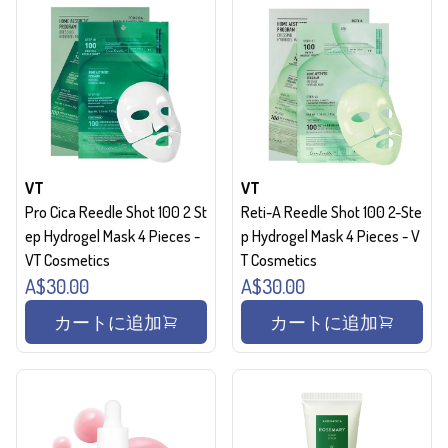
VT
VT
Pro Cica Reedle Shot 100 2 St
Reti-A Reedle Shot 100 2-Ste
ep Hydrogel Mask 4 Pieces -
p Hydrogel Mask 4 Pieces - V
VT Cosmetics
T Cosmetics
A$30.00
A$30.00
カートに追加
カートに追加