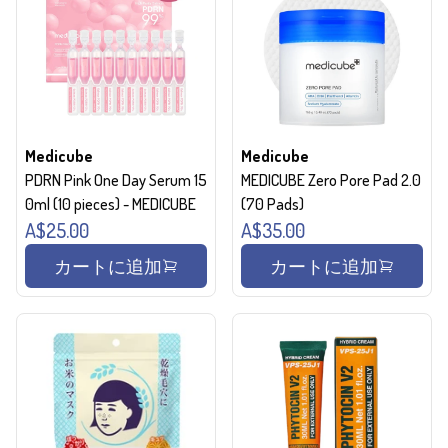
Medicube
Medicube
PDRN Pink One Day Serum 15
MEDICUBE Zero Pore Pad 2.0
0ml (10 pieces) - MEDICUBE
(70 Pads)
A$25.00
A$35.00
カートに追加
カートに追加