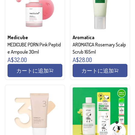
Medicube
Aromatica
MEDICUBE PDRN Pink Peptid
AROMATICA Rosemary Scalp
e Ampoule 30ml
Scrub 165ml
A$32.00
A$28.00
カートに追加
カートに追加