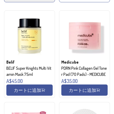
Belif
Medicube
BELIF Super Knights Multi Vit
PDRN Pink Collagen Gel Tone
amin Mask 75ml
r Pad (70 Pads) - MEDICUBE
A$45.00
A$35.00
カートに追加
カートに追加