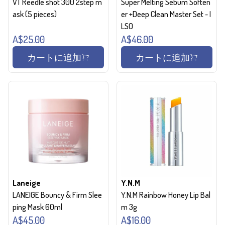
VT Reedle shot 300 2step m
Super Melting Sebum Soften
ask (5 pieces)
er +Deep Clean Master Set - I
LSO
A$25.00
A$46.00
カートに追加
カートに追加
Laneige
Y.N.M
LANEIGE Bouncy & Firm Slee
Y.N.M Rainbow Honey Lip Bal
ping Mask 60ml
m 3g
A$45.00
A$16.00