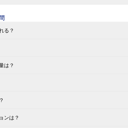
問
れる？
量は？
？
ョンは？